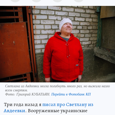
Светлана из Авдеевки могла погибнуть много раз, но выжила назло
всем смертям.
Фото:
Григорий КУБАТЬЯН.
Перейти в Фотобанк КП
Три года назад я
писал про Светлану из
Авдеевки
. Вооруженные украинские