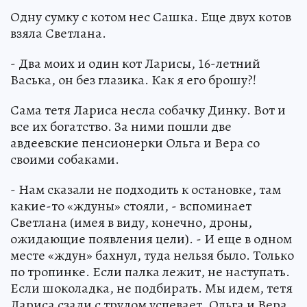
Одну сумку с котом нес Сашка. Еще двух котов
взяла Светлана.
- Два моих и один кот Ларисы, 16-летний
Васька, он без глазика. Как я его брошу?!
Сама тетя Лариса несла собачку Динку. Вот и
все их богатство. За ними пошли две
авдеевские пенсионерки Ольга и Вера со
своими собаками.
- Нам сказали не подходить к остановке, там
какие-то «ждуны» стояли, - вспоминает
Светлана (имея в виду, конечно, дроны,
ожидающие появления цели). - И еще в одном
месте «ждун» бахнул, туда нельзя было. Только
по тропинке. Если палка лежит, не наступать.
Если шоколадка, не подбирать. Мы идем, тетя
Лариса сзади с трудом успевает. Ольга и Вера