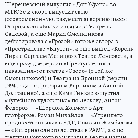
Шерешевский выпустил «Дон Жуана» во
МТЮЗе и скоро выпустит свою
(осовремененную, разумеется) версию пьесы
Островского «Волки и овцы» в Театре на
Садовой, а еще Мария Смольникова
дебютировала с «Грозой» того же автора в
«Пространстве «Внутри», а еще вышел «Король
Лир» с Сергеем Мигицко в Театре Ленсовета, а
еще сразу две версии «Преступления и
наказания»: от театра «Озеро» (с той же
Смольниковой) и Театра на Бронной (версии
1994 года - с Григорием Верником и Аленой
Долголенко), а еще Кама Гинкас выпустил
«Тупейного художника» по Лескову, Антон
Федоров — «Шерлока Холмса» в Арт-
платформе, Роман Михайлов — «Утреннего
предшественника» в БДТ, Сойжин Жамбалова
— «Историю одного детства» в РАМТ, а еще
женщин Горького разыграли в Театре наций