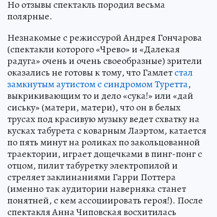
Но отзывы спектакль породил весьма
полярные.
Незнакомые с режиссурой Андрея Гончарова
(спектакли которого «Чрево» и «Далекая
радуга» очень и очень своеобразные) зрители
оказались не готовы к тому, что Гамлет
стал
замкнутым аутистом с синдромом Туретта
,
выкрикивающим то и дело «сука!» или «дай
сиську» (матери, матери), что он в белых
трусах под красивую музыку ведет схватку на
кусках табурета с коварным Лаэртом, катается
по пять минут на роликах по закольцованной
траектории, играет дощечками в пинг-понг с
отцом, пилит табуретку электропилой и
стреляет заклинаниями Гарри Поттера
(именно так аудитории наверняка станет
понятней, с кем ассоциировать героя!). После
спектакля Анна Чиповская восхитилась