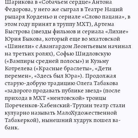
Шарикова в «Собачьем сердце» Антона
Федорова, у него же сыграл в Театре Наций
рыцаря Корденьо и сериале «Слово пацана», в
этом году принят в труппу МХТ), Артема
Быстрова (звезды фильмов и сериала «Лихие»
Юрия Быкова, который еще во мхатовской
«Шинели» с Авангардом Леонтьевым начинал
на третьих ролях), Софью Шидловскую
(«Вампиры средней полосы») и Кузьму
Котрелева («Красные браслеты», «Дети
перемен», «Здесь был Юра»). Продолжая
старую-добрую традицию Олега Табакова
«задорого продавать публике звезд» (после
прихода в МХТ «ментовской» троицы
Пореченков-Хабенский-Трухин театр стали
кулуарно называть МалоХудожественной
Табакеркой), нынешний худрук пошел ва-
банк.