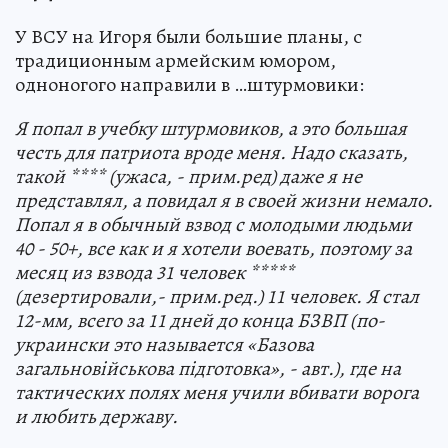
У ВСУ на Игоря были большие планы, с
традиционным армейским юмором,
одноногого направили в …штурмовики:
Я попал в учебку штурмовиков, а это большая
честь для патриота вроде меня. Надо сказать,
такой **** (ужаса, - прим.ред) даже я не
представлял, а повидал я в своей жизни немало.
Попал я в обычный взвод с молодыми людьми
40 - 50+, все как и я хотели воевать, поэтому за
месяц из взвода 31 человек *****
(дезертировали,- прим.ред.) 11 человек. Я стал
12-мм, всего за 11 дней до конца БЗВП (по-
украински это называется «Базова
загальновійськова підготовка», - авт.), где на
тактических полях меня учили вбивати ворога
и любить державу.