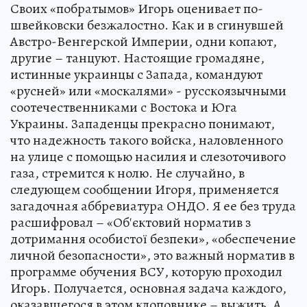
Своих «побратымов» Игорь оценивает по-
швейковски безжалостно. Как и в сгинувшей
Австро-Венгерской Империи, одни копают,
другие – танцуют. Настоящие громадяне,
истинные украинцы с Запада, командуют
«русней» или «москалями» - русскоязычными
соотечественниками с Востока и Юга
Украины. Западенцы прекрасно понимают,
что надежность такого войска, наловленного
на улице с помощью насилия и слезоточивого
газа, стремится к нолю. Не случайно, в
следующем сообщении Игоря, применяется
загадочная аббревиатура ОНДО. Я ее без труда
расшифровал – «Об'єктовий норматив з
дотримання особистої безпеки», «обеспечение
личной безопасности», это важный норматив в
программе обучения ВСУ, которую проходил
Игорь. Получается, основная задача каждого,
оказавшегося в этом клоповнике – выжить. А