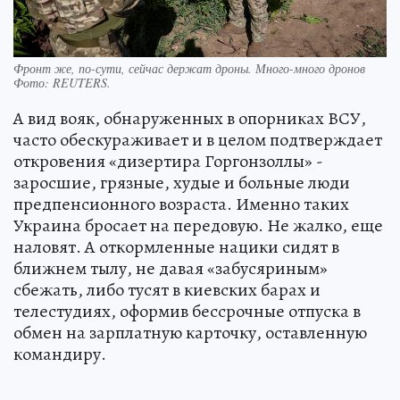
Фронт же, по-сути, сейчас держат дроны. Много-много дронов
Фото:
REUTERS.
А вид вояк, обнаруженных в опорниках ВСУ,
часто обескураживает и в целом подтверждает
откровения «дизертира Горгонзоллы» -
заросшие, грязные, худые и больные люди
предпенсионного возраста. Именно таких
Украина бросает на передовую. Не жалко, еще
наловят. А откормленные нацики сидят в
ближнем тылу, не давая «забусяриным»
сбежать, либо тусят в киевских барах и
телестудиях, оформив бессрочные отпуска в
обмен на зарплатную карточку, оставленную
командиру.