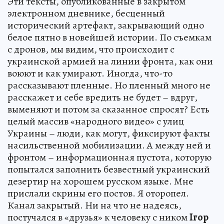
Эти тексты, опубликованные в закрытом
электронном дневнике, бесценный
исторический артефакт, закрывающий одно
белое пятно в новейшей истории. По съемкам
с дронов, мы видим, что происходит с
украинской армией на линии фронта, как они
воюют и как умирают. Иногда, что-то
рассказывают пленные. Но пленный много не
расскажет и себе вредить не будет – вдруг,
выменяют и потом за сказанное спросят? Есть
целый массив «народного видео» с улиц
Украины – люди, как могут, фиксируют факты
насильственной мобилизации. А между ней и
фронтом – информационная пустота, которую
попытался заполнить безвестный украинский
дезертир на хорошем русском языке. Мне
прислали скрины его постов. Я оторопел.
Канал закрытый. Ни на что не надеясь,
постучался в «друзья» к человеку с ником
Iгор