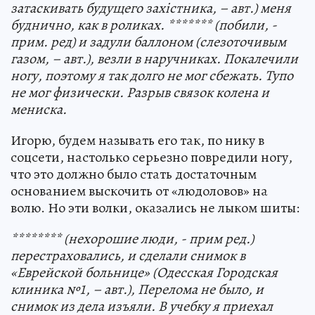
затаскивать будущего захiстника, – авт.) меня
буднично, как в роликах. ******* (побили, -
прим. ред) и задули баллоном (слезоточивым
газом, – авт.), везли в наручниках. Покалечили
ногу, поэтому я так долго не мог сбежать. Тупо
не мог физически. Разрыв связок колена и
мениска.
Игорю, будем называть его так, по нику в
соцсети, настолько серьезно повредили ногу,
что это должно было стать достаточным
основанием выскочить от «людоловов» на
волю. Но эти волки, оказались не лыком шиты:
******** (нехорошие люди, - прим ред.)
перестраховались, и сделали снимок в
«Еврейской больнице» (Одесская Городская
клиника №1, – авт.), Перелома не было, и
снимок из дела изъяли. В учебку я приехал