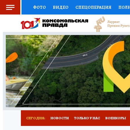
ФОТО
ВИДЕО
СПЕЦОПЕРАЦИЯ
ПОЛ
СОЦПОДДЕРЖКА
НАУКА
СПОРТ
КО
ВЫБОР ЭКСПЕРТОВ
ДОКТОР
ФИНАНС
КНИЖНАЯ ПОЛКА
ПРОГНОЗЫ НА СПОРТ
ПРЕСС-ЦЕНТР
НЕДВИЖИМОСТЬ
ТЕЛЕ
РАДИО КП
РЕКЛАМА
ТЕСТЫ
НОВОЕ 
СЕГОДНЯ:
НОВОСТИ
ТОЛЬКО У НАС
ВОЕНКОРЫ