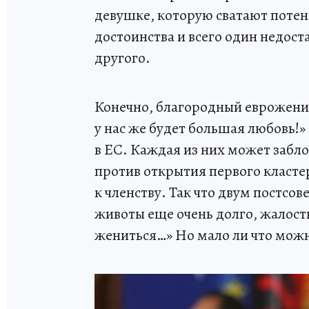
девушке, которую сватают поте
достоинства и всего один недост
другого.
Конечно, благородный еврожених
у нас же будет большая любовь!»
в ЕС. Каждая из них может забл
против открытия первого класте
к членству. Так что двум постсо
животы еще очень долго, жалост
жениться…» Но мало ли что мож