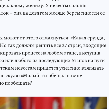
нциальному жениху. У невесты сплошь
аток – она на девятом месяце беременности от
 может от этого отмахнуться: «Какая ерунда,
 Но так должны решить все 27 стран, входящие
окировать процесс на любом этапе, выступив
ра или любого из последующих этапов на пути
ветским невестам придется усиленно втягивать
но скуля: «Милый, ты обещал на мне
но пообещать?