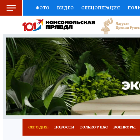
ФОТО
ВИДЕО
СПЕЦОПЕРАЦИЯ
ПОЛ
СОЦПОДДЕРЖКА
НАУКА
СПОРТ
КО
ВЫБОР ЭКСПЕРТОВ
ДОКТОР
ФИНАНС
КНИЖНАЯ ПОЛКА
ПРОГНОЗЫ НА СПОРТ
ПРЕСС-ЦЕНТР
НЕДВИЖИМОСТЬ
ТЕЛЕ
РАДИО КП
РЕКЛАМА
ТЕСТЫ
НОВОЕ 
СЕГОДНЯ:
НОВОСТИ
ТОЛЬКО У НАС
ВОЕНКОРЫ