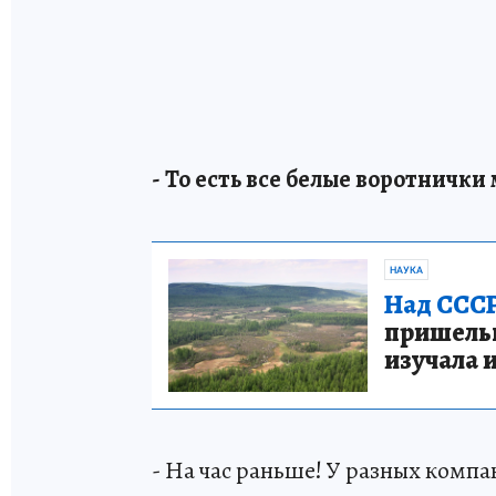
- То есть все белые воротнички 
НАУКА
Над СССР
пришельце
изучала 
- На час раньше! У разных компа