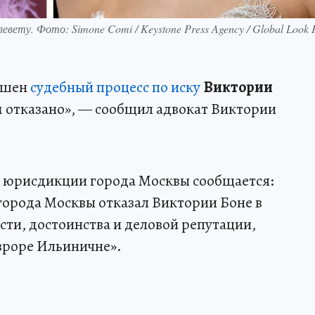
вету. Фото: Simone Comi / Keystone Press Agency / Global Look 
ершен
судебный процесс по иску
Виктории
ам отказано», — сообщил адвокат Виктории
й юрисдикции города Москвы сообщается:
орода Москвы отказал Виктории Боне в
сти, достоинства и деловой репутации,
Авроре Ильиничне».