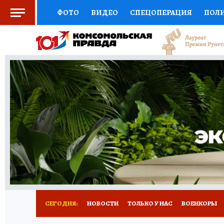
ФОТО
ВИДЕО
СПЕЦОПЕРАЦИЯ
ПОЛ
СОЦПОДДЕРЖКА
НАУКА
СПОРТ
КО
ВЫБОР ЭКСПЕРТОВ
ДОКТОР
ФИНАНС
КНИЖНАЯ ПОЛКА
ПРОГНОЗЫ НА СПОРТ
ПРЕСС-ЦЕНТР
НЕДВИЖИМОСТЬ
ТЕЛЕ
РАДИО КП
РЕКЛАМА
ТЕСТЫ
НОВОЕ 
СЕГОДНЯ:
НОВОСТИ
ТОЛЬКО У НАС
ВОЕНКОРЫ