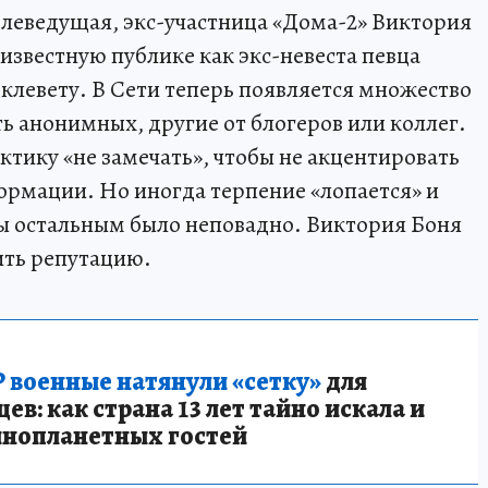
елеведущая, экс-участница «Дома-2» Виктория
известную публике как экс-невеста певца
а клевету. В Сети теперь появляется множество
ть анонимных, другие от блогеров или коллег.
тику «не замечать», чтобы не акцентировать
рмации. Но иногда терпение «лопается» и
обы остальным было неповадно. Виктория Боня
ить репутацию.
 военные натянули «сетку»
для
в: как страна 13 лет тайно искала и
инопланетных гостей