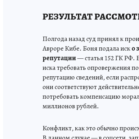
РЕЗУЛЬТАТ РАССМОТ
Полгода назад суд принял к про
Авроре Кибе. Боня подала иск
о 
репутации
— статья 152 ГК РФ. 
иска требовать опровержения по
репутацию сведений, если распр
они соответствуют действительн
потребовать компенсацию мораль
миллионов рублей.
Конфликт, как это обычно происх
В данном случае — в соцсети, за