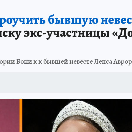
проучить бывшую невес
иску экс-участницы «Д
ории Бони к к бывшей невесте Лепса Аврор