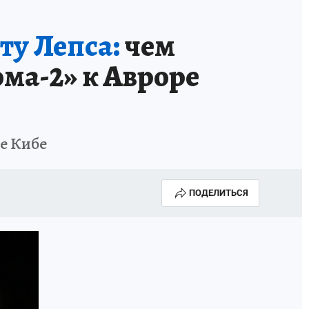
ту Лепса:
чем
ома-2» к Авроре
е Кибе
ПОДЕЛИТЬСЯ