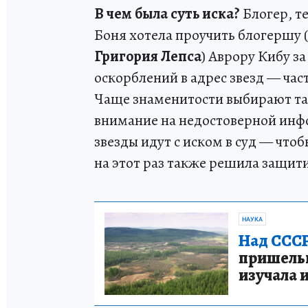
В чем была суть иска?
Блогер, т
Боня хотела проучить блогершу (
Григория Лепса
) Аврору Кибу з
оскорблений в адрес звезд — час
Чаще знаменитости выбирают так
внимание на недостоверной инфо
звезды идут с иском в суд — чт
на этот раз также решила защит
НАУКА
Над СССР
пришельце
изучала 