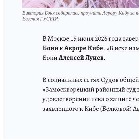
Виктория Боня собиралась проучить Аврору Кибу за кле
Евгения ГУСЕВА
В Москве 15 июня 2026 года зав
Бони
к
Авроре Кибе
. «В иске н
Бони
Алексей Лунев
.
В социальных сетях Судов обще
«Замоскворецкий районный суд г
удовлетворении иска о защите че
заявленного к Кибе (Белковой) 