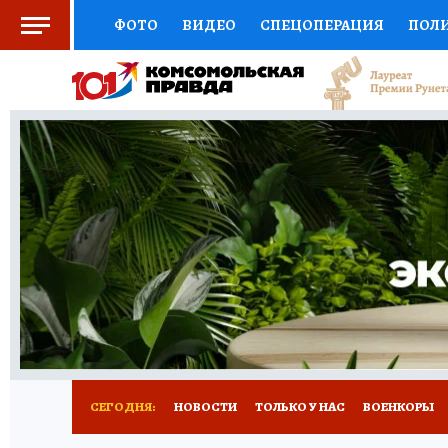
ФОТО
ВИДЕО
СПЕЦОПЕРАЦИЯ
ПОЛ
СОЦПОДДЕРЖКА
НАУКА
СПОРТ
КО
ВЫБОР ЭКСПЕРТОВ
ДОКТОР
ФИНАНС
КНИЖНАЯ ПОЛКА
ПРОГНОЗЫ НА СПОРТ
ПРЕСС-ЦЕНТР
НЕДВИЖИМОСТЬ
ТЕЛЕ
РАДИО КП
РЕКЛАМА
ТЕСТЫ
НОВОЕ 
СЕГОДНЯ:
НОВОСТИ
ТОЛЬКО У НАС
ВОЕНКОРЫ