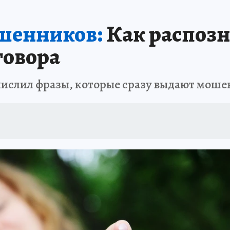
шенников:
Как распозн
говора
ислил фразы, которые сразу выдают мош