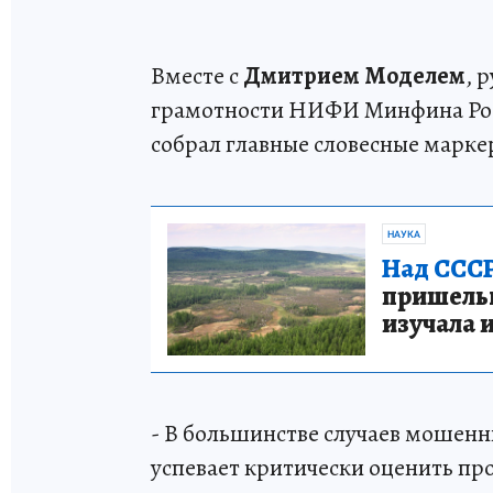
Вместе с
Дмитрием Моделем
, 
грамотности НИФИ Минфина Рос
собрал главные словесные марк
НАУКА
Над СССР
пришельце
изучала 
- В большинстве случаев мошенн
успевает критически оценить пр