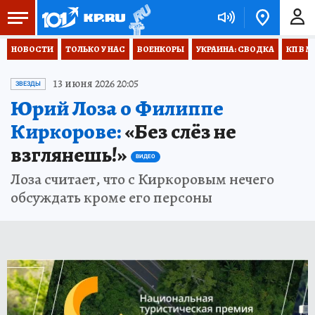
НОВОСТИ
ТОЛЬКО У НАС
ВОЕНКОРЫ
УКРАИНА: СВОДКА
КП В М
13 июня 2026 20:05
ЗВЕЗДЫ
Юрий Лоза о Филиппе
Киркорове:
«Без слёз не
взглянешь!»
ВИДЕО
Лоза считает, что с Киркоровым нечего
обсуждать кроме его персоны