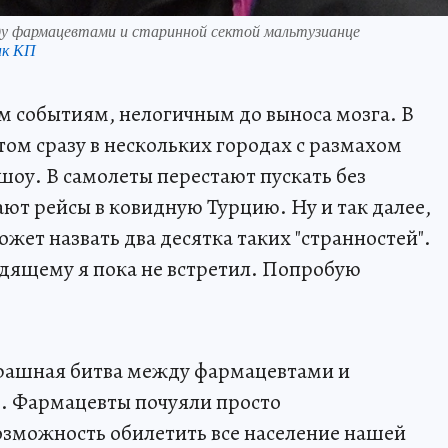
у фармацевтами и старинной сектой мальтузианце
нк КП
им событиям, нелогичным до выноса мозга. В
том сразу в нескольких городах с размахом
шоу. В самолеты перестают пускать без
ют рейсы в ковидную Турцию. Ну и так далее,
может назвать два десятка таких "странностей".
дящему я пока не встретил. Попробую
трашная битва между фармацевтами и
в. Фармацевты почуяли просто
озможность обилетить все население нашей