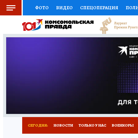
ФОТО
ВИДЕО
СПЕЦОПЕРАЦИЯ
ПОЛ
СОЦПОДДЕРЖКА
НАУКА
СПОРТ
КО
ВЫБОР ЭКСПЕРТОВ
ДОКТОР
ФИНАНС
КНИЖНАЯ ПОЛКА
ПРОГНОЗЫ НА СПОРТ
ПРЕСС-ЦЕНТР
НЕДВИЖИМОСТЬ
ТЕЛЕ
РАДИО КП
РЕКЛАМА
ТЕСТЫ
НОВОЕ 
СЕГОДНЯ:
НОВОСТИ
ТОЛЬКО У НАС
ВОЕНКОРЫ