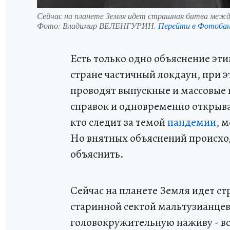
Сейчас на планете Земля идет страшная битва межд
Фото:
Владимир ВЕЛЕНГУРИН.
Перейти в Фотоба
Есть только одно объяснение эт
стране частичный локдаун, при э
проводят выпускные и массовые 
справок и одновременно открыва
кто следит за темой
пандемии
, 
Но внятных объяснений происхо
объяснить.
Сейчас на планете Земля идет с
старинной сектой мальтузианце
головокружительную наживу - в