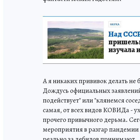
НАУКА
Над СССР
пришельце
изучала 
А я никаких прививок делать не 
Дождусь официальных заявлений 
подействует" или "клянемся сос
самая, от всех видов КОВИДа - ух
прочего привычного дерьма. Сег
мероприятия в разгар пандемии э
реально за дебилов принимают..