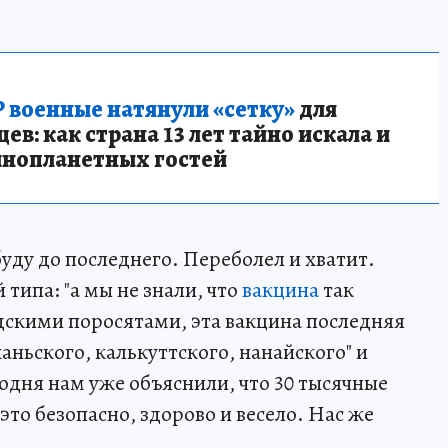
 военные натянули «сетку»
для
в: как страна 13 лет тайно искала и
инопланетных гостей
буду до последнего. Переболел и хватит.
типа: "а мы не знали, что
вакцина
так
едскими поросятами, эта вакцина последняя
аньского, калькуттского, нанайского" и
одня нам уже объяснили, что 30 тысячные
то безопасно, здорово и весело. Нас же
.