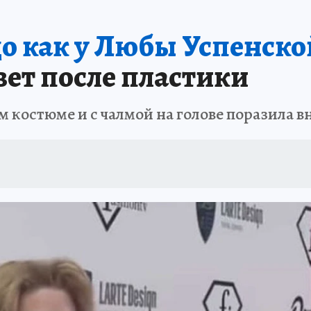
о как у Любы Успенско
вет после пластики
м костюме и с чалмой на голове поразила