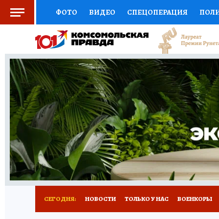
ФОТО
ВИДЕО
СПЕЦОПЕРАЦИЯ
ПОЛ
СОЦПОДДЕРЖКА
НАУКА
СПОРТ
КО
ВЫБОР ЭКСПЕРТОВ
ДОКТОР
ФИНАНС
КНИЖНАЯ ПОЛКА
ПРОГНОЗЫ НА СПОРТ
ПРЕСС-ЦЕНТР
НЕДВИЖИМОСТЬ
ТЕЛЕ
РАДИО КП
РЕКЛАМА
ТЕСТЫ
НОВОЕ 
СЕГОДНЯ:
НОВОСТИ
ТОЛЬКО У НАС
ВОЕНКОРЫ