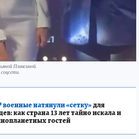
ьяной Плаксиной.
 соцсети.
 военные натянули «сетку»
для
в: как страна 13 лет тайно искала и
инопланетных гостей