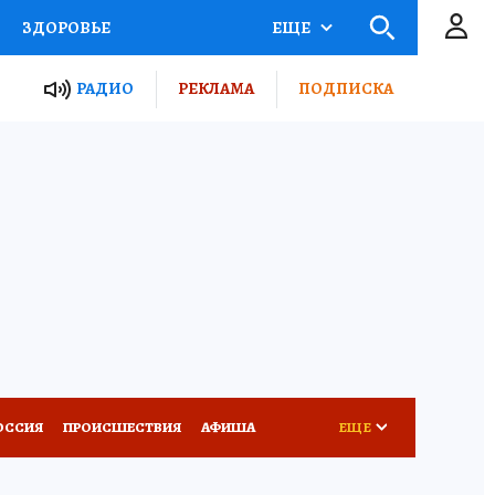
ЗДОРОВЬЕ
ЕЩЕ
ТЫ РОССИИ
РАДИО
РЕКЛАМА
ПОДПИСКА
КРЕТЫ
ПУТЕВОДИТЕЛЬ
 ЖЕЛЕЗА
ТУРИЗМ
Д ПОТРЕБИТЕЛЯ
ВСЕ О КП
ОССИЯ
ПРОИСШЕСТВИЯ
АФИША
ЕЩЕ