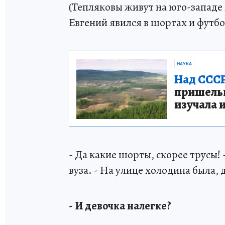
(Тепляковы живут на юго-западе
Евгений явился в шортах и футбо
НАУКА
Над СССР
пришельце
изучала 
- Да какие шорты, скорее трусы!
вуза. - На улице холодина была, 
- И девочка налегке?