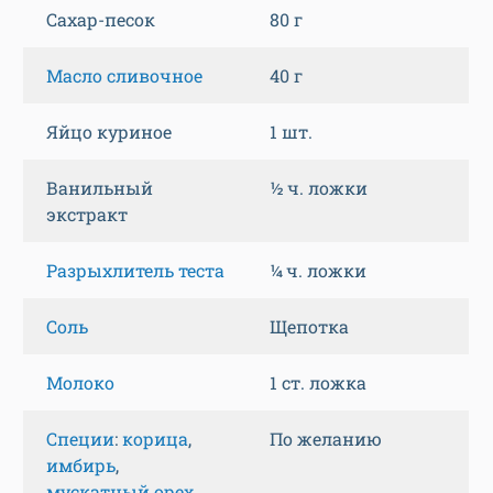
Сахар-песок
80 г
Масло сливочное
40 г
Яйцо куриное
1 шт.
Ванильный
½ ч. ложки
экстракт
Разрыхлитель теста
¼ ч. ложки
Соль
Щепотка
Молоко
1 ст. ложка
Специи
:
корица
,
По желанию
имбирь
,
мускатный орех