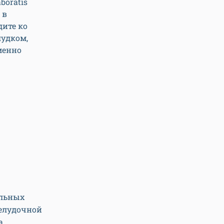
boratis
 в
дите ко
лудком,
менно
ельных
желудочной
а