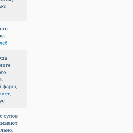
ько
ого
ает
леб
.
упа
ниге
его
а,
й фарш,
лист
,
ус.
ю супов
анимают
льно,