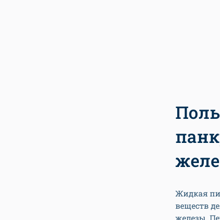
Поль
панк
жел
Жидкая пи
веществ д
железы. П