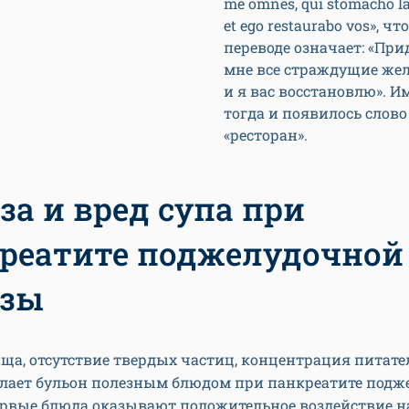
me omnes, qui stomacho la
et ego restaurabo vos», что
переводе означает: «При
мне все страждущие же
и я вас восстановлю». И
тогда и появилось слово
«ресторан».
за и вред супа при
реатите поджелудочной
езы
ща, отсутствие твердых частиц, концентрация питат
елает бульон полезным блюдом при панкреатите под
ервые блюда оказывают положительное воздействие н