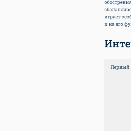
обострения
сбалансир
играет осо
и на его 
Инте
Первый