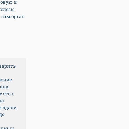
ровую и
железы
 сам орган
 варить
ление
лали
е это с
на
 кидали
до
 пищу