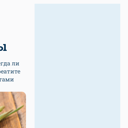
ы
егда ли
реатите
ртами