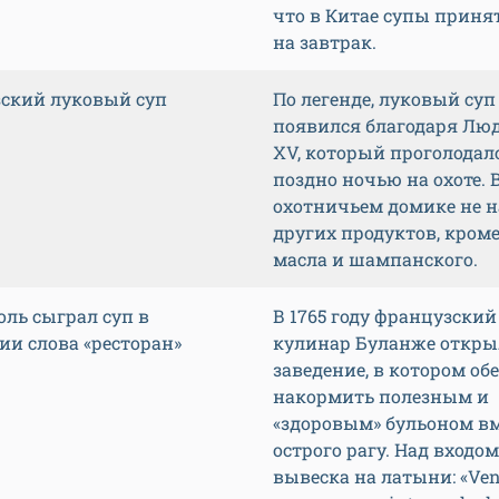
что в Китае супы принят
на завтрак.
ский луковый суп
По легенде, луковый суп
появился благодаря Лю
XV, который проголодал
поздно ночью на охоте. 
охотничьем домике не 
других продуктов, кром
масла и шампанского.
оль сыграл суп в
В 1765 году французский
ии слова «ресторан»
кулинар Буланже откры
заведение, в котором об
накормить полезным и
«здоровым» бульоном в
острого рагу. Над входо
вывеска на латыни: «Ven