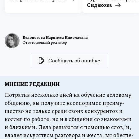
Сидакова
Белоногова Нарцисса Николаевна
Ответственный редактор
Сообщить об ошибке
МНЕНИЕ РЕДАКЦИИ
По­тра­тив не­сколь­ко дней на обу­че­ние де­ло­во­му
об­ще­нию, вы по­лу­чи­те не­ос­по­ри­мое пре­иму­
щест­во не толь­ко сре­ди сво­их кон­ку­рен­тов и
кол­лег по ра­бо­те, но и в об­ще­нии со зна­ко­мы­ми
и близ­ки­ми. Де­ла ре­ша­ют­ся с по­мощью слов, и,
вла­дея ис­кус­ст­вом раз­го­во­ра и же­с­та, вы обес­пе­