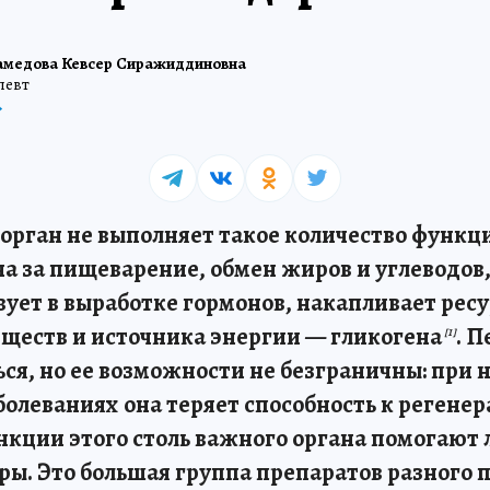
медова Кевсер Сиражиддиновна
певт
орган не выполняет такое количество функци
на за пищеварение, обмен жиров и углеводов
вует в выработке гормонов, накапливает рес
ществ и источника энергии — гликогена
. 
[1]
ся, но ее возможности не безграничны: при 
болеваниях она теряет способность к регене
кции этого столь важного органа помогают 
ры. Это большая группа препаратов разного