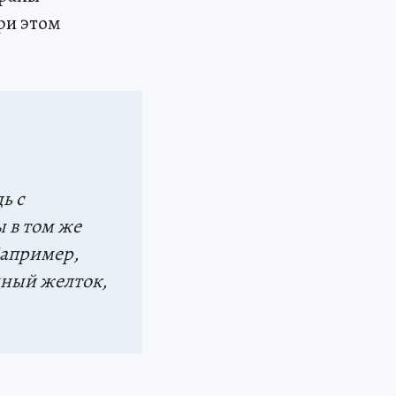
ри этом
ь с
 в том же
Например,
чный желток,