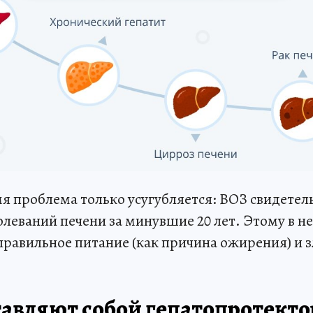
я проблема только усугубляется: ВОЗ свидетель
олеваний печени за минувшие 20 лет. Этому в н
правильное питание (как причина ожирения) и 
тавляют собой гепатопротект