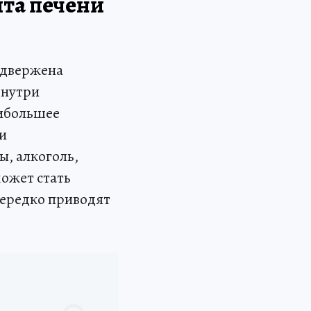
ита печени
одвержена
знутри
аибольшее
и
ы, алкоголь,
ожет стать
нередко приводят