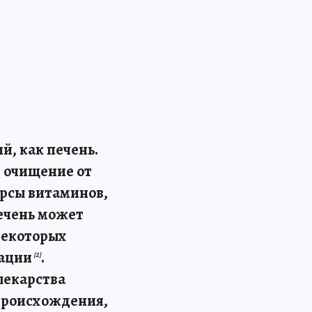
й, как печень.
, очищение от
урсы витаминов,
Печень может
некоторых
рации
.
[2]
лекарства
 происхождения,