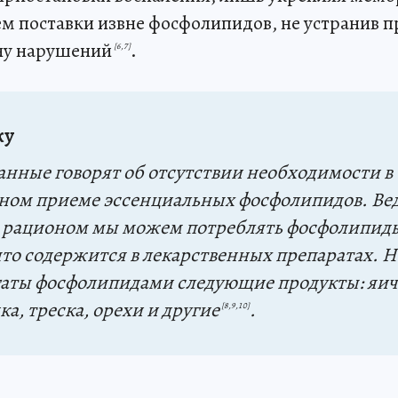
ем поставки извне фосфолипидов, не устранив п
ну нарушений
.
[6,7]
ку
анные говорят об отсутствии необходимости в
ном приеме эссенциальных фосфолипидов. Вед
рационом мы можем потреблять фосфолипиды
что содержится в лекарственных препаратах. 
гаты фосфолипидами следующие продукты: яи
ка, треска, орехи и другие
.
[8,9,10]