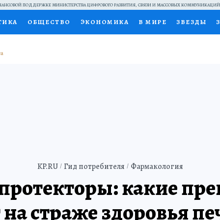
АНСОВОЙ ПОДДЕРЖКЕ МИНИСТЕРСТВА ЦИФРОВОГО РАЗВИТИЯ, СВЯЗИ И МАССОВЫХ КОММУНИКАЦИ
ТИКА
ОБЩЕСТВО
ЭКОНОМИКА
В МИРЕ
ЗВЕЗДЫ
НАЛЬНЫЕ ПРОЕКТЫ РОССИИ
ВЫБОР ЭКСПЕРТОВ
ДОК
ПЕЦПРОЕКТЫ
ПРЕСС-ЦЕНТР
ТЕЛЕВИЗОР
КОЛЛЕКЦИ
ТЫ
KP.RU
Гид потребителя
Фармакология
протекторы: какие пр
т на страже здоровья пе