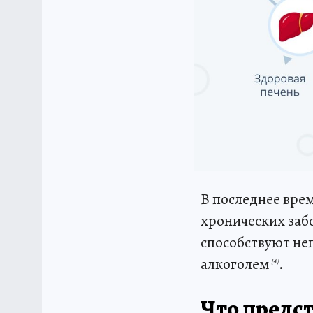
В последнее врем
хронических заб
способствуют не
алкоголем
.
[4]
Что предс