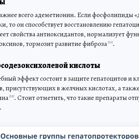
ты
ажнее всего адеметионин. Если фосфолипиды «
и, то он способствует восстановлению гепатоци
ет свойства антиоксидантов, нормализует фун
оксинов, тормозит развитие фиброза
.
[11]
рсодезоксихолевой кислоты
ебный эффект состоит в защите гепатоцитов и 
ов, присутствующих в желчных кислотах, а такж
ина
. Стоит отметить, что такие препараты от
[12]
.