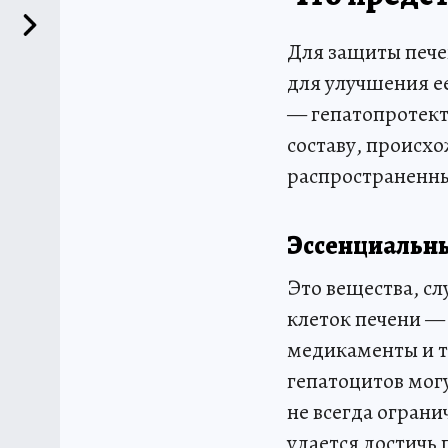
Для защиты пече
для улучшения е
— гепатопротек
составу, происх
распространенны
Эссенциальн
Это вещества, с
клеток печени —
медикаменты и т
гепатоцитов мог
не всегда огран
удается достичь