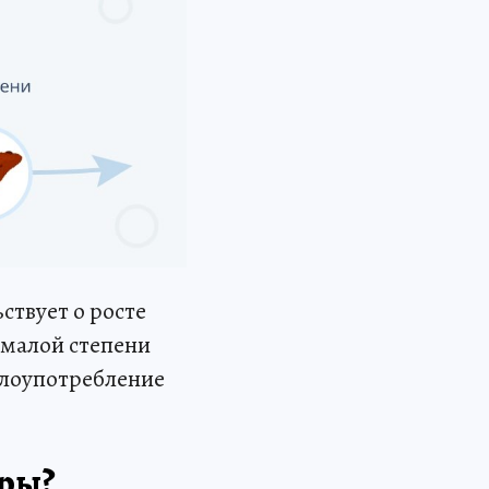
ствует о росте
емалой степени
злоупотребление
оры?