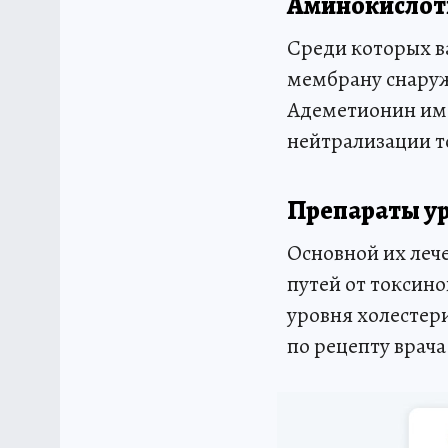
Аминокисло
Среди которых в
мембрану снаруж
Адеметионин име
нейтрализации т
Препараты у
Основной их леч
путей от токсин
уровня холестер
по рецепту врача