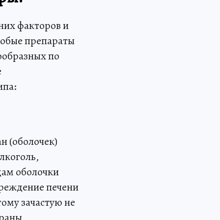
них факторов и
собые препараты
нообразных по
е
ипа:
н (оболочек)
лкоголь,
дам оболочки
вреждение печени
тому зачастую не
браны