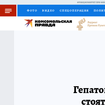
ФУНКЦИОНИРУЕТ ПРИ ФИН
ФОТО
ВИДЕО
СПЕЦОПЕРАЦИЯ
ПОЛИ
КОЛУМНИСТЫ
ПРОИСШЕСТВИЯ
НАЦИО
ЖЕНСКИЕ СЕКРЕТЫ
ПУТЕВОДИТЕЛЬ
С
РАДИО КП
РЕКЛАМА
КОНКУРСЫ И ТЕС
Гепато
стоя