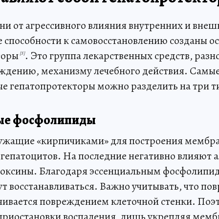
ни от агрессивного влияния внутренних и внеш
е способности к самовосстановлению созданы о
торы
. Это группа лекарственных средств, раз
[5]
ождению, механизму лечебного действия. Самы
е гепатопротекторы можно разделить на три т
ые фосфолипиды
лужащие «кирпичиками» для построения мембра
 гепатоцитов. На последние негативно влияют а
оксины. Благодаря эссенциальным фосфолипи
ут восстанавливаться. Важно учитывать, что по
ичивается повреждением клеточной стенки. Поэ
 приостановки воспаления, лишь укрепляя мем