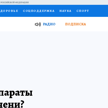
Й РОССИЙСКОЙ ФЕДЕРАЦИИ
ЗДОРОВЬЕ
СОЦПОДДЕРЖКА
НАУКА
СПОРТ
ТОР
ФИНАНСЫ
Я ЗНАЮ
СЕМЬЯ
РАДИО
ПОДПИСКА
И
РАБОТА У НАС
ГИД ПОТРЕБИТЕЛЯ
ВСЕ О КП
епараты
чени?