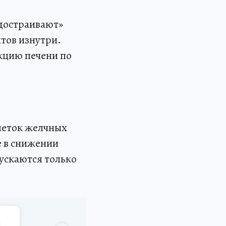
достраивают»
тов изнутри.
кцию печени по
клеток желчных
е в снижении
пускаются только