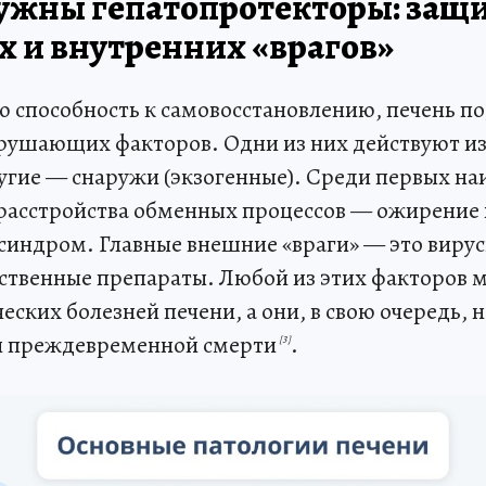
нужны гепатопротекторы: защ
х и внутренних «врагов»
ю способность к самовосстановлению, печень п
рушающих факторов. Одни из них действуют и
ругие — снаружи (экзогенные). Среди первых н
расстройства обменных процессов — ожирение 
синдром. Главные внешние «враги» — это вирус
ственные препараты. Любой из этих факторов м
ских болезней печени, а они, в свою очередь, 
и преждевременной смерти
.
[3]