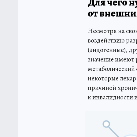
Для чего 
от внешни
Несмотря на сво
воздействию раз
(эндогенные), д
значение имеют 
метаболический 
некоторые лекар
причиной хрониче
к инвалидности 