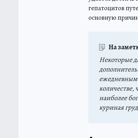
гепатоцитов пут
основную причи
На замет
Некоторые д
дополнитель
ежедневным 
количестве, 
наиболее бо
куриная груд