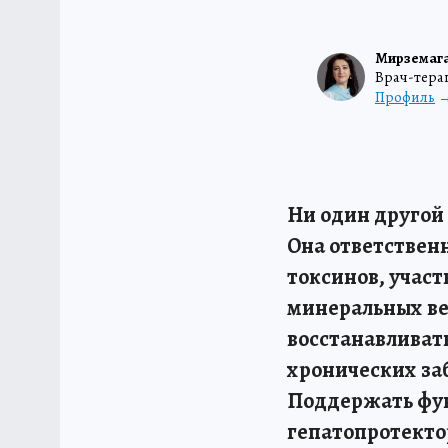
Мирземага
Врач-тера
Профиль
Ни один другой 
Она ответствен
токсинов, участ
минеральных ве
восстанавливать
хронических за
Поддержать фун
гепатопротекто