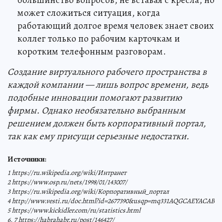
может сложиться ситуация, когда
работающий долгое время человек знает своих
коллег только по рабочим карточкам и
коротким телефонным разговорам.
Создание виртуального рабочего пространства в
каждой компании — лишь вопрос времени, ведь
подобные инновации помогают развитию
фирмы. Однако необязательно выбранным
решением должен быть корпоративный портал,
так как ему присущи серьезные недостатки.
Источники:
1 https://ru.wikipedia.org/wiki/Интранет
2 https://www.osp.ru/nets/1998/01/143007/
3 https://ru.wikipedia.org/wiki/Корпоративный_портал
4 http://www.vesti.ru/doc.html?id=2677390&usqp=mq331AQGCAEYACAB
5 https://www.kickidler.com/ru/statistics.html
6, 7 https://habrahabr.ru/post/146427/