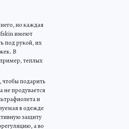
него, но каждая
lfskin имеют
ь под рукой, их
жек. В
пример, теплых
о, чтобы подарить
а не продувается
льтрафиолета и
зуемая в одежде
ективную защиту
регуляцию, а во