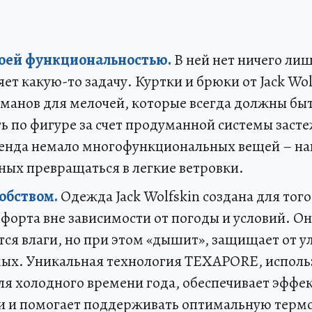
воей функциональностью.
В ней нет ничего лиш
ет какую-то задачу. Куртки и брюки от Jack Wo
манов для мелочей, которые всегда должны быт
ь по фигуре за счет продуманной системы засте
енда немало многофункциональных вещей – на
ных превращаться в легкие ветровки.
обством.
Одежда Jack Wolfskin создана для тог
орта вне зависимости от погоды и условий. Он
тся влаги, но при этом «дышит», защищает от у
мых. Уникальная технология TEXAPORE, исполь
для холодного времени года, обеспечивает эфф
аги и помогает поддерживать оптимальную термо