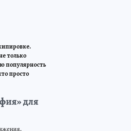
кипировке.
не только
ую популярность
кто просто
офия» для
ряжения.