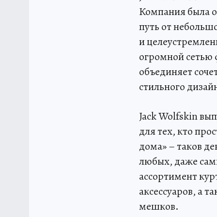
Компания была ос
путь от небольш
и целеустремлен
огромной сетью 
объединяет соче
стильного дизай
Jack Wolfskin вы
для тех, кто про
дома» – таков д
любых, даже сам
ассортимент курт
аксессуаров, а т
мешков.