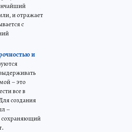
тончайший
мли, и отражает
вается с
ний
прочностью и
зуются
 выдерживать
мой – это
сти все в
 Для создания
лл –
и сохраняющий
т.