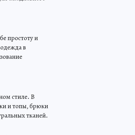
бе простоту и
 одежда в
ьзование
ном стиле. В
ки и топы, брюки
уральных тканей.