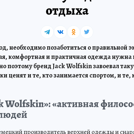
отдыха
од, необходимо позаботиться о правильной э
ая, комфортная и практичная одежда нужна 
о поэтому бренд Jack Wolfskin завоевал так
ки ценят и те, кто занимается спортом, и те, 
k Wolfskin»: «активная филос
 людей
 немецкий производитель верхней одежды и сна