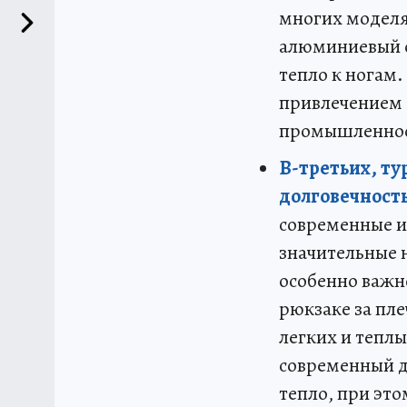
многих моделя
алюминиевый с
тепло к ногам
привлечением 
промышленнос
В-третьих, ту
долговечност
современные и
значительные 
особенно важно
рюкзаке за пле
легких и теплы
современный д
тепло, при эт