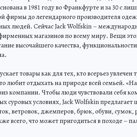
нована в 1981 году во Франкфурте и за 30 с ли
ой фирмы до легендарного производителя одеж
ных людей. Сейчас Jack Wolfskin – международ
фирменных магазинов по всему миру. Вещи это
тание высочайшего качества, функциональности
на.
пускает товары как для тех, кто всерьез увлечен 
сто любит отдыхать на природе всей семьей. «Н
евиз компании. Чтобы люди чувствовали себя ко
ых суровых условиях, Jack Wolfskin предлагает
ок, ветровок, джемперов, брюк, обуви, сумок, 
акже всего, что может пригодиться в походе – п