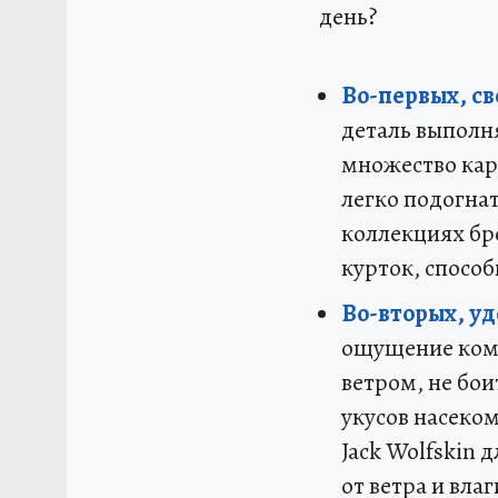
день?
Во-первых, с
деталь выполня
множество кар
легко подогнат
коллекциях бр
курток, способ
Во-вторых, уд
ощущение комф
ветром, не бои
укусов насеко
Jack Wolfskin 
от ветра и вл