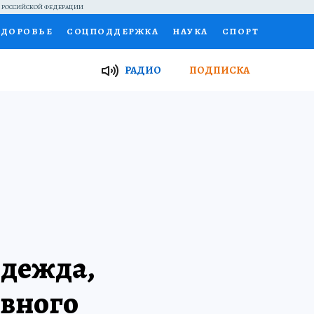
Й РОССИЙСКОЙ ФЕДЕРАЦИИ
ЗДОРОВЬЕ
СОЦПОДДЕРЖКА
НАУКА
СПОРТ
ТОР
ФИНАНСЫ
Я ЗНАЮ
СЕМЬЯ
РАДИО
ПОДПИСКА
И
РАБОТА У НАС
ГИД ПОТРЕБИТЕЛЯ
ВСЕ О КП
одежда,
ивного