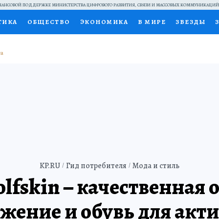
АНСОВОЙ ПОДДЕРЖКЕ МИНИСТЕРСТВА ЦИФРОВОГО РАЗВИТИЯ, СВЯЗИ И МАССОВЫХ КОММУНИКАЦИ
ТИКА
ОБЩЕСТВО
ЭКОНОМИКА
В МИРЕ
ЗВЕЗДЫ
НАЛЬНЫЕ ПРОЕКТЫ РОССИИ
ВЫБОР ЭКСПЕРТОВ
ДОК
ПЕЦПРОЕКТЫ
ПРЕСС-ЦЕНТР
ТЕЛЕВИЗОР
КОЛЛЕКЦИ
ТЫ
KP.RU
Гид потребителя
Мода и стиль
olfskin – качественная 
жение и обувь для акт