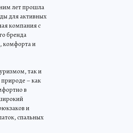
шним лет прошла
ды для активных
ная компания с
го бренда
, комфорта и
туризмом, так и
а природе – как
мфортно в
 широкий
рюкзаков и
алаток, спальных