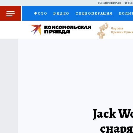
ФУНКЦИОНИРУЕТ ПРИ ФИН
ФОТО
ВИДЕО
СПЕЦОПЕРАЦИЯ
ПОЛИ
КОЛУМНИСТЫ
ПРОИСШЕСТВИЯ
НАЦИО
ЖЕНСКИЕ СЕКРЕТЫ
ПУТЕВОДИТЕЛЬ
С
РАДИО КП
РЕКЛАМА
КОНКУРСЫ И ТЕС
Jack W
снаря