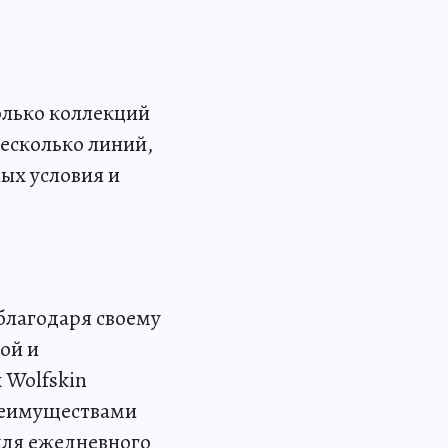
олько коллекций
несколько линий,
ых условия и
 благодаря своему
ой и
 Wolfskin
реимуществами
для ежедневного