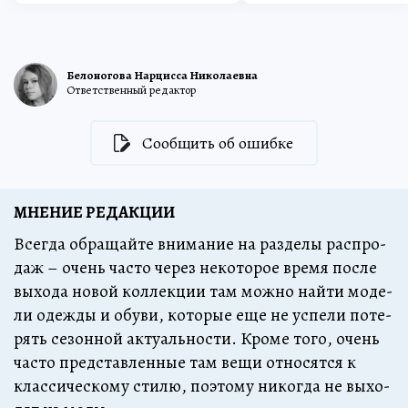
Белоногова Нарцисса Николаевна
Ответственный редактор
Сообщить об ошибке
МНЕНИЕ РЕДАКЦИИ
Всег­да об­ра­щай­те вни­ма­ние на раз­де­лы рас­про­
даж – очень час­то че­рез не­ко­то­рое вре­мя пос­ле
вы­хо­да но­вой кол­лек­ции там мож­но най­ти мо­де­
ли одеж­ды и обу­ви, ко­то­рые еще не успе­ли по­те­
рять се­зон­ной ак­ту­аль­нос­ти. Кро­ме то­го, очень
час­то пред­став­лен­ные там ве­щи от­но­сят­ся к
клас­си­чес­ко­му сти­лю, по­это­му ни­ког­да не вы­хо­