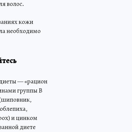
я волос.
еваниях кожи
ала необходимо
йтесь
 диеты — «рацион
инами группы В
 (шиповник,
 облепиха,
рох) и цинком
ванной диете