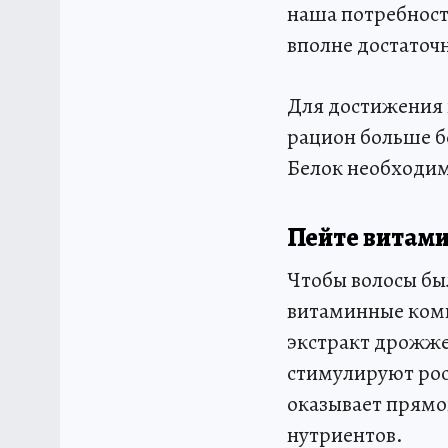
наша потребност
вполне достаточ
Для достижения и
рацион больше бе
Белок необходим 
Пейте витами
Чтобы волосы бы
витаминные комп
экстракт дрожже
стимулируют рост
оказывает прямог
нутриентов.