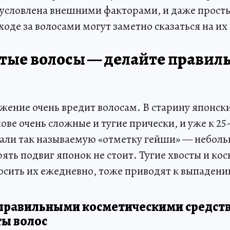
бусловлена внешними факторами, и даже прост
ходе за волосами могут заметно сказаться на их
стые волосы — делайте правил
жение очень вредит волосам. В старину японск
ове очень сложные и тугие прически, и уже к 25
вали так называемую «отметку гейши» — небол
ть подвиг японок не стоит. Тугие хвосты и кос
осить их ежедневно, тоже приводят к выпадени
правильными косметическими средст
ты волос