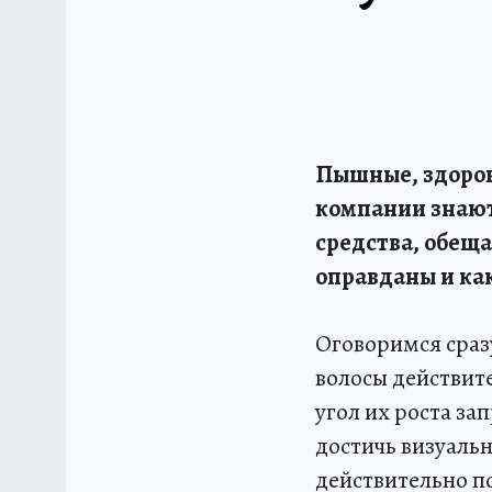
Пышные, здоров
компании знают
средства, обеща
оправданы и как
Оговоримся сраз
волосы действит
угол их роста з
достичь визуальн
действительно п