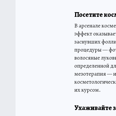
Посетите кос
В арсенале косм
эффект оказывае
заснувших фолли
процедуры — фот
волосяные луков
определенной дл
мезотерапия — и
косметологическ
их курсом.
Ухаживайте з