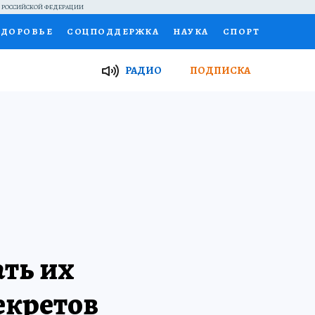
Й РОССИЙСКОЙ ФЕДЕРАЦИИ
ЗДОРОВЬЕ
СОЦПОДДЕРЖКА
НАУКА
СПОРТ
ТОР
ФИНАНСЫ
Я ЗНАЮ
СЕМЬЯ
РАДИО
ПОДПИСКА
И
РАБОТА У НАС
ГИД ПОТРЕБИТЕЛЯ
ВСЕ О КП
ать их
екретов