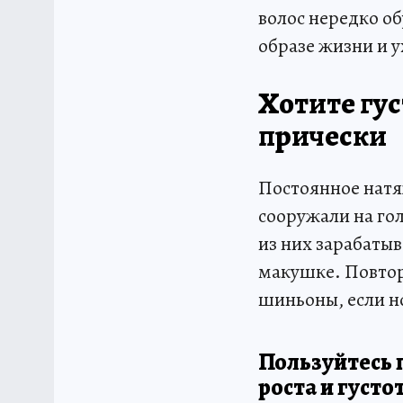
волос нередко о
образе жизни и у
Хотите гу
прически
Постоянное натя
сооружали на гол
из них зарабаты
макушке. Повторя
шиньоны, если н
Пользуйтесь 
роста и густо