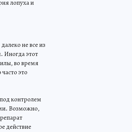
рня лопуха и
далеко не все из
. Иногда этот
силы, во время
 часто это
 под контролем
ми. Возможно,
препарат
ое действие