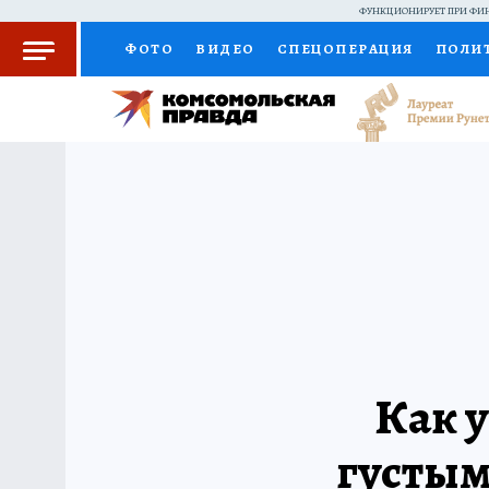
ФУНКЦИОНИРУЕТ ПРИ ФИН
ФОТО
ВИДЕО
СПЕЦОПЕРАЦИЯ
ПОЛИ
КОЛУМНИСТЫ
ПРОИСШЕСТВИЯ
НАЦИО
ЖЕНСКИЕ СЕКРЕТЫ
ПУТЕВОДИТЕЛЬ
С
РАДИО КП
РЕКЛАМА
КОНКУРСЫ И ТЕС
Как у
густым