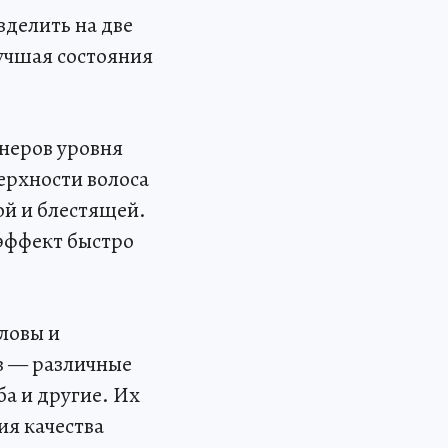
зделить на две
лучшая состояния
неров уровня
ерхности волоса
ой и блестящей.
 эффект быстро
ловы и
в — различные
а и другие. Их
ия качества