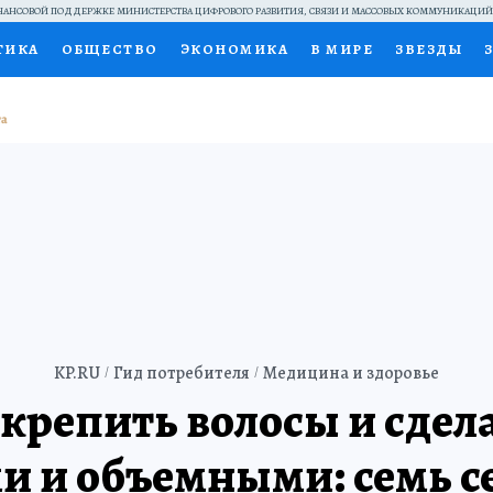
АНСОВОЙ ПОДДЕРЖКЕ МИНИСТЕРСТВА ЦИФРОВОГО РАЗВИТИЯ, СВЯЗИ И МАССОВЫХ КОММУНИКАЦИ
ТИКА
ОБЩЕСТВО
ЭКОНОМИКА
В МИРЕ
ЗВЕЗДЫ
НАЛЬНЫЕ ПРОЕКТЫ РОССИИ
ВЫБОР ЭКСПЕРТОВ
ДОК
ПЕЦПРОЕКТЫ
ПРЕСС-ЦЕНТР
ТЕЛЕВИЗОР
КОЛЛЕКЦИ
ТЫ
KP.RU
Гид потребителя
Медицина и здоровье
крепить волосы и сдел
и и объемными: семь с