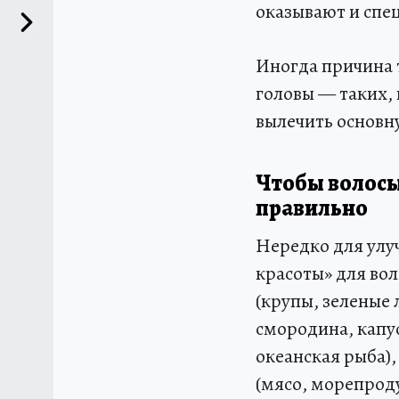
оказывают и спе
Иногда причина т
головы — таких, 
вылечить основн
Чтобы волосы
правильно
Нередко для улу
красоты» для во
(крупы, зеленые 
смородина, капус
океанская рыба),
(мясо, морепрод