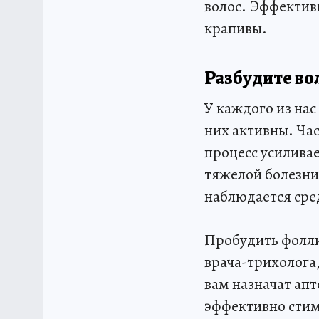
волос. Эффектив
крапивы.
Разбудите во
У каждого из нас
них активны. Час
процесс усиливае
тяжелой болезни,
наблюдается сре
Пробудить фолли
врача-трихолога
вам назначат ап
эффективно стим