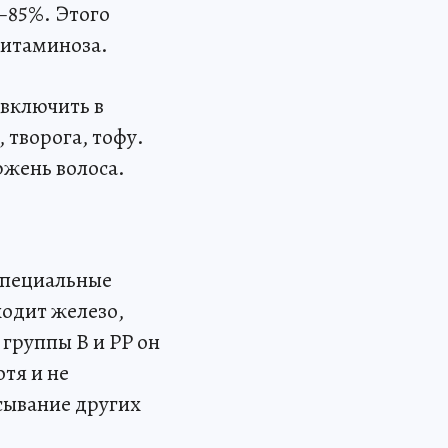
–85%. Этого
витаминоза.
 включить в
 творога, тофу.
ржень волоса.
специальные
ходит железо,
группы В и РР он
тя и не
асывание других