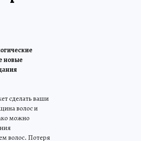
логические
е новые
ещания
ет сделать ваши
щина волос и
нако можно
ения
ем волос. Потеря