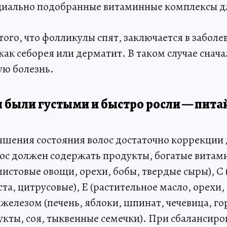
циально подобранные витаминные комплексы дл
ого, что фолликулы спят, заключается в забол
как себорея или дерматит. В таком случае снач
ую болезнь.
 были густыми и быстро росли — пита
чшения состояния волос достаточно коррекции
лос должен содержать продукты, богатые витам
листовые овощи, орехи, бобы, твердые сыры), С
та, цитрусовые), Е (растительное масло, орехи,
 железом (печень, яблоки, шпинат, чечевица, го
укты, соя, тыквенные семечки). При сбалансиро