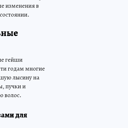
ые изменения в
 состоянии.
ьные
ие гейши
-ти годам многие
ьшую лысину на
ы, пучки и
ю волос.
вами для