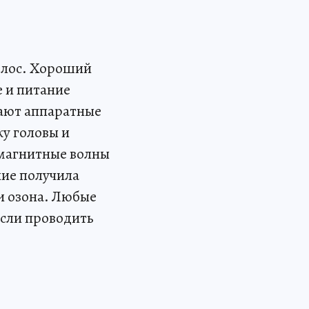
волос. Хороший
 и питание
вают аппаратные
у головы и
омагнитные волны
ие получила
и озона. Любые
если проводить