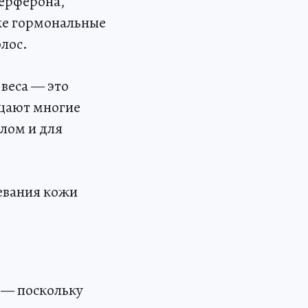
терферона,
кже гормональные
лос.
веса — это
ещают многие
елом и для
левания кожи
 — поскольку