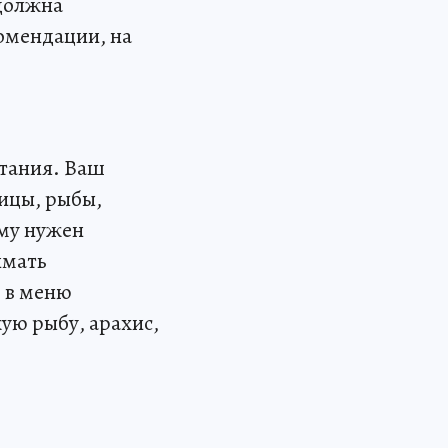
 должна
омендации, на
итания. Ваш
ицы, рыбы,
зму нужен
имать
 в меню
ую рыбу, арахис,