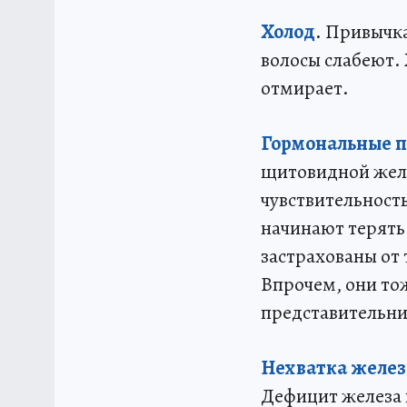
Холод
. Привычка
волосы слабеют. 
отмирает.
Гормональные 
щитовидной жел
чувствительност
начинают терять
застрахованы от 
Впрочем, они то
представительни
Нехватка желез
Дефицит железа п