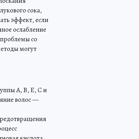
олоскания
лукового сока,
ать эффект, если
нное ослабление
 проблемы со
методы могут
ппы А, В, Е, С и
ояние волос —
 предотвращения
роцесс
иновая кислота