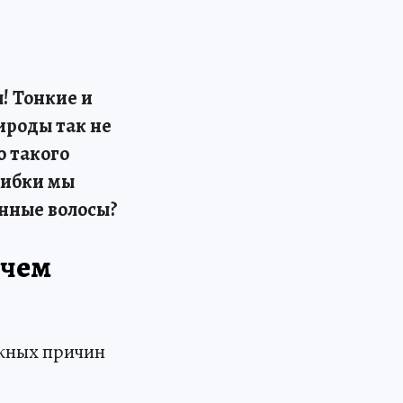
! Тонкие и
ироды так не
о такого
шибки мы
енные волосы?
 чем
ожных причин