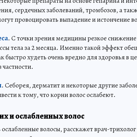
 Некоторые препараты на основе гепарина и ин
ения, сердечных заболеваний, тромбозов, а та
огут провоцировать выпадение и истончение во
еса
. С точки зрения медицины резкое снижение 
ассы тела за 2 месяца. Именно такой эффект об
к быстро худеть очень вредно для здоровья в ц
в частности.
и
. Себорея, дерматит и некоторые другие забо
вести к тому, что корни волос ослабеют.
их и ослабленных волос
ь ослабленные волосы, расскажет врач-трихолог