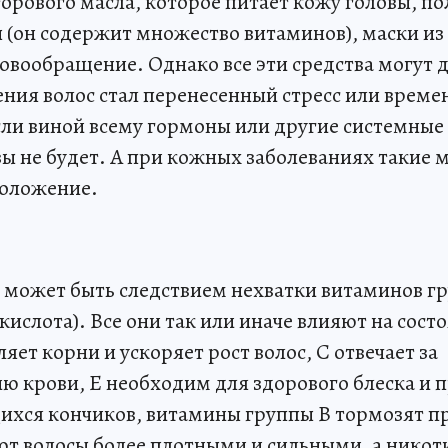
орового масла, которое питает кожу головы, п
(он содержит множество витаминов), маски из 
вообращение. Однако все эти средства могут д
ния волос стал перенесенный стресс или време
сли виной всему гормоны или другие системные
зы не будет. А при кожных заболеваниях такие 
положение.
может быть следствием нехватки витаминов гру
кислота). Все они так или иначе влияют на сост
яет корни и ускоряет рост волос, С отвечает за
 крови, Е необходим для здорового блеска и
ихся кончиков, витамины группы В тормозят п
ют волосы более плотными и сильными, а никот