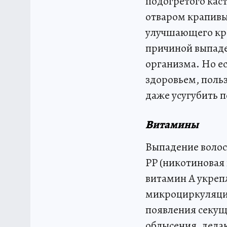
подогретого каст
отваром крапивы 
улучшающего кро
причиной выпаде
организма. Но е
здоровьем, поль
даже усугубить 
Витамины
Выпадение волос 
РР (никотиновая 
витамин А укрепл
микроциркуляцию
появления секущ
облысения, дела