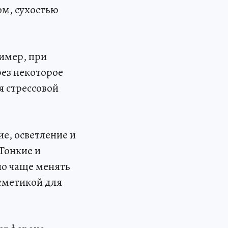
м, сухостью
ример, при
рез некоторое
я стрессовой
е, осветление и
 Тонкие и
но чаще менять
осметикой для