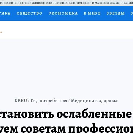
АНСОВОЙ ПОДДЕРЖКЕ МИНИСТЕРСТВА ЦИФРОВОГО РАЗВИТИЯ, СВЯЗИ И МАССОВЫХ КОММУНИКАЦИ
ТИКА
ОБЩЕСТВО
ЭКОНОМИКА
В МИРЕ
ЗВЕЗДЫ
НАЛЬНЫЕ ПРОЕКТЫ РОССИИ
ВЫБОР ЭКСПЕРТОВ
ДОК
ПЕЦПРОЕКТЫ
ПРЕСС-ЦЕНТР
ТЕЛЕВИЗОР
КОЛЛЕКЦИ
ТЫ
KP.RU
Гид потребителя
Медицина и здоровье
становить ослабленные
уем советам профессио