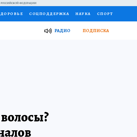
Й РОССИЙСКОЙ ФЕДЕРАЦИИ
ЗДОРОВЬЕ
СОЦПОДДЕРЖКА
НАУКА
СПОРТ
ТОР
ФИНАНСЫ
Я ЗНАЮ
СЕМЬЯ
РАДИО
ПОДПИСКА
И
РАБОТА У НАС
ГИД ПОТРЕБИТЕЛЯ
ВСЕ О КП
 волосы?
налов