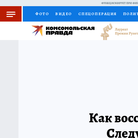
ФУНКЦИОНИРУЕТ ПРИ ФИН
ФОТО
ВИДЕО
СПЕЦОПЕРАЦИЯ
ПОЛИ
КОЛУМНИСТЫ
ПРОИСШЕСТВИЯ
НАЦИО
ЖЕНСКИЕ СЕКРЕТЫ
ПУТЕВОДИТЕЛЬ
С
РАДИО КП
РЕКЛАМА
КОНКУРСЫ И ТЕС
Как вос
След