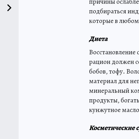
причины ослаблен
подбираться инд
которые в любом
Диета
Восстановление 
рацион должен с
бобов, тофу. Вол
материал для не
минеральный ком
продукты, богат
кунжутное масло
Косметические с