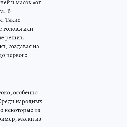
ней и масок «от
а. В
. Такие
е головы или
не решит.
кт, создавая на
до первого
око, особенно
 Среди народных
но некоторые из
ример, маски из