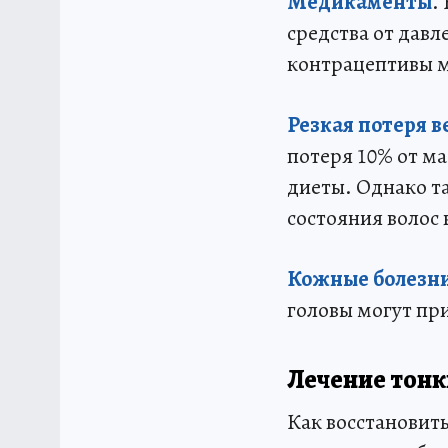
Медикаменты
.
средства от давл
контрацептивы м
Резкая потеря в
потеря 10% от м
диеты. Однако та
состояния волос 
Кожные болезн
головы могут при
Лечение тонк
Как восстановит