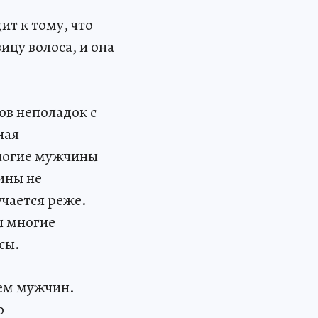
ит к тому, что
ицу волоса, и она
ов неполадок с
ная
многие мужчины
ины не
учается реже.
ы многие
сы.
чем мужчин.
о