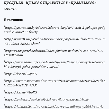
продукты, нужно отправиться в «правильное»
место.
Источники:
1
https://gastronom.by/zdorove/zdorove-blog/4077-stoit-li-pokupat-podg
nivshie-ovoschi-i-frukty
2
http://www.04.rospotrebnadzor.ru/index.php/san-nadzor/2015-10-01-05
-48-10/6461-31082016.html
3
http://04.rospotrebnadzor.ru/index.php/san-nadzor/43-san-ottel/4739-
22052015.html
4
https://www.adme.ru/svoboda-sdelaj-sam/10-sposobov-vychislit-ovosc
hi-v-kotoryh-polno-pesticidov-1598865/
5
https://clck.ru/WqpKG
6
https://www.rospotrebnadzor.ru/activities/recommendations/details.p
hp?ELEMENT_ID=11950
7
https://clck.ru/WqpKG
8
https://hi-chef.ru/advice/462-kak-pravilno-vybrat-artishoki/
9
https://riabir.ru/lenta/novosti/mojdodyr-i-difenil-myt-yabloki-s-mylo