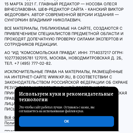
15 МАРТА 2021 Г. ГЛАВНЫЙ РЕДАКТОР — НОСОВА ОЛЕСЯ
ВЯЧЕСЛАВОВНА. ШЕФ-РЕДАКТОР САЙТА - КАНСКИЙ ВИКТОР
ФЕДОРОВИЧ. АВТОР СОВРЕМЕННОЙ ВЕРСИИ ИЗДАНИЯ —
СУНГОРКИН ВЛАДИМИР НИКОЛАЕВИЧ.
ВСЕ МАТЕРИАЛЫ, ПУБЛИКУЕМЫЕ НА САЙТЕ, СОЗДАЮТСЯ С
ПРИВЛЕЧЕНИЕМ СПЕЦИАЛИСТОВ ПРЕДМЕТНОЙ ОБЛАСТИ И
ПРОХОДЯТ ДОПЕЧАТНУЮ ПРОВЕРКУ СИЛАМИ ЭКСПЕРТОВ И
СОТРУДНИКОВ РЕДАКЦИИ.
АО "ИД "КОМСОМОЛЬСКАЯ ПРАВДА". ИНН: 7714037217 ОГРН:
1027739295781 127015, МОСКВА, НОВОДМИТРОВСКАЯ Д. 2Б,
ТЕЛ. +7 (495) 777-02-82.
ИСКЛЮЧИТЕЛЬНЫЕ ПРАВА НА МАТЕРИАЛЫ, РАЗМЕЩЁННЫЕ
НА ИНТЕРНЕТ-САЙТЕ WWW.KP.RU, В СООТВЕТСТВИИ С
ЗАКОНОДАТЕЛЬСТВОМ РОССИЙСКОЙ ФЕДЕРАЦИИ ОБ ОХРАНЕ
РЕЗУЛЬТАТОВ ИНТЕЛЛЕКТУАЛЬНОЙ ДЕЯТЕЛЬНОСТИ
Используем куки и рекомендательные
ПРИНАДЛЕЖАТ АО «ИЗДАТЕЛЬСКИЙ ДОМ «КОМСОМОЛЬСКАЯ
ПРАВДА», И НЕ ПОДЛЕЖАТ ИСПОЛЬЗОВАНИЮ ДРУГИМИ
технологии
ЛИЦАМИ В КАКОЙ БЫ ТО НИ БЫЛО ФОРМЕ БЕЗ
Это чтобы сайт работал лучше. Оставаясь с нами, вы
ПИСЬМЕННОГО РАЗРЕШЕНИЯ ПРАВООБЛАДАТЕЛЯ.
соглашаетесь на использование файлов куки.
Всё о КП
Пользовательское соглашение
ОК
Политика обработки персональных данных
ПРИОБРЕТЕНИЕ АВТОРСКИХ ПРАВ И СВЯЗЬ С РЕДАКЦИЕЙ: