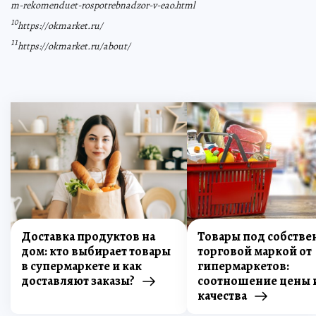
m-rekomenduet-rospotrebnadzor-v-eao.html
10
https://okmarket.ru/
11
https://okmarket.ru/about/
Доставка продуктов на
Товары под собстве
дом: кто выбирает товары
торговой маркой от
в супермаркете и как
гипермаркетов:
доставляют заказы?
соотношение цены 
качества