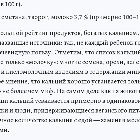
в 100 г).
 сметана, творог, молоко 3,7 % (примерно 100–120
большой рейтинг продуктов, богатых кальцием. 
названные источники: так, не каждый ребенок г
 очевидную пользу. Отметим, что список каль
 только «молочку»: многие семена, орехи, зеле
 и кисломолочным изделиям в содержании мин
е мнение, что кальций хорошо усваивается тол
 не более чем миф. На самом деле как из животн
щи кальций усваивается примерно в одинаковой
ики и люди, придерживающиеся веганского пит
очное количество кальция с едой — заменяя мо
ми.