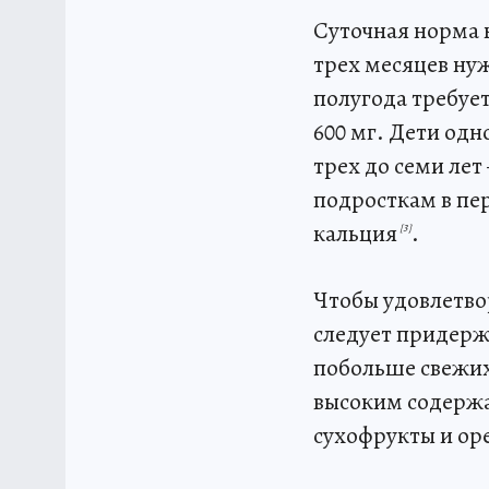
Суточная норма к
трех месяцев ну
полугода требует
600 мг. Дети одн
трех до семи лет 
подросткам в пер
кальция
.
[3]
Чтобы удовлетво
следует придерж
побольше свежих
высоким содержа
сухофрукты и ор