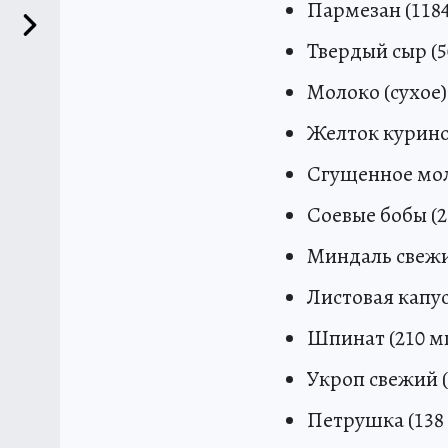
Пармезан (1184 
Твердый сыр (50
Молоко (сухое) (
Желток куриного
Сгущенное моло
Соевые бобы (27
Миндаль свежий 
Листовая капуст
Шпинат (210 мг 
Укроп свежий (2
Петрушка (138 м