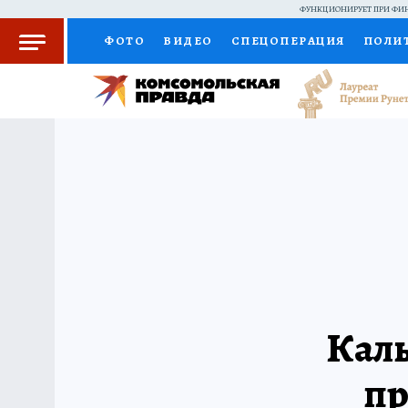
ФУНКЦИОНИРУЕТ ПРИ ФИН
ФОТО
ВИДЕО
СПЕЦОПЕРАЦИЯ
ПОЛИ
КОЛУМНИСТЫ
ПРОИСШЕСТВИЯ
НАЦИО
ЖЕНСКИЕ СЕКРЕТЫ
ПУТЕВОДИТЕЛЬ
С
РАДИО КП
РЕКЛАМА
КОНКУРСЫ И ТЕС
Каль
пр