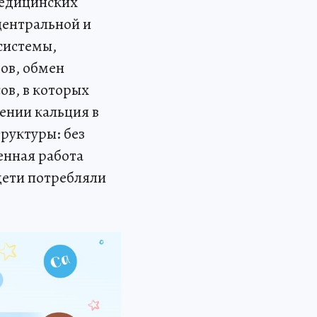
медицинских
центральной и
системы,
ов, обмен
ов, в которых
чении кальция в
руктуры: без
енная работа
дети потребляли