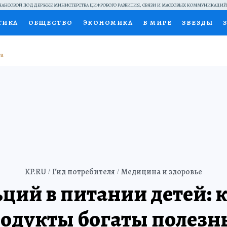
АНСОВОЙ ПОДДЕРЖКЕ МИНИСТЕРСТВА ЦИФРОВОГО РАЗВИТИЯ, СВЯЗИ И МАССОВЫХ КОММУНИКАЦИ
ТИКА
ОБЩЕСТВО
ЭКОНОМИКА
В МИРЕ
ЗВЕЗДЫ
НАЛЬНЫЕ ПРОЕКТЫ РОССИИ
ВЫБОР ЭКСПЕРТОВ
ДОК
ПЕЦПРОЕКТЫ
ПРЕСС-ЦЕНТР
ТЕЛЕВИЗОР
КОЛЛЕКЦИ
ТЫ
KP.RU
Гид потребителя
Медицина и здоровье
ций в питании детей: 
одукты богаты полез