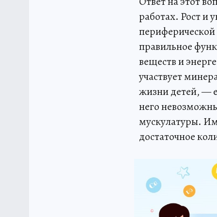
Ответ на этот в
работах. Рост и
периферической 
правильное функ
веществ и энерг
участвует минер
жизни детей, — 
него невозможны
мускулатуры. Им
достаточное кол