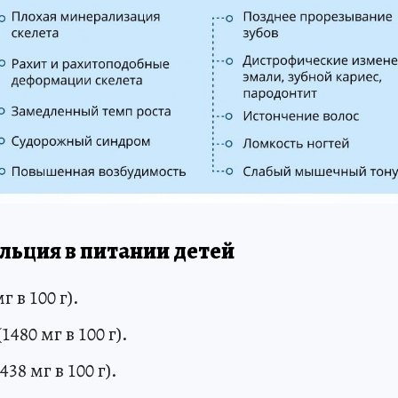
льция в питании детей
г в 100 г).
480 мг в 100 г).
38 мг в 100 г).