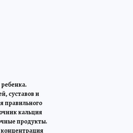
 ребенка.
й, суставов и
ля правильного
точник кальция
очные продукты.
е концентрация