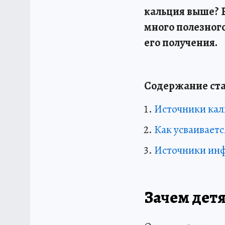
кальция выше? В
много полезног
его получения.
Содержание ста
Источники кал
Как усваиваетс
Источники ин
Зачем дет