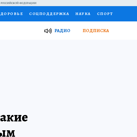
Й РОССИЙСКОЙ ФЕДЕРАЦИИ
ЗДОРОВЬЕ
СОЦПОДДЕРЖКА
НАУКА
СПОРТ
ТОР
ФИНАНСЫ
Я ЗНАЮ
СЕМЬЯ
РАДИО
ПОДПИСКА
И
РАБОТА У НАС
ГИД ПОТРЕБИТЕЛЯ
ВСЕ О КП
какие
ным