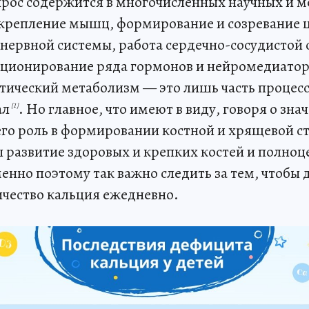
опрос содержится в многочисленных научных и 
 укрепление мышц, формирование и созревание 
нервной системы, работа сердечно-сосудистой 
ционирование ряда гормонов и нейромедиатор
етический метаболизм — это лишь часть процесс
ал
. Но главное, что имеют в виду, говоря о зна
[1]
его роль в формировании костной и хрящевой ст
 развитие здоровых и крепких костей и полноц
енно поэтому так важно следить за тем, чтобы 
ичество кальция ежедневно.