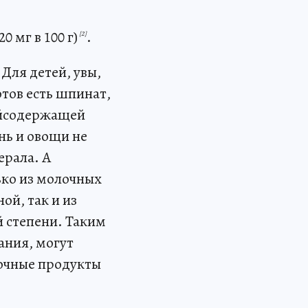
 мг в 100 г)
.
[2]
Для детей, увы,
отов есть шпинат,
цийсодержащей
нь и овощи не
ерала. А
ько из молочных
ой, так и из
 степени. Таким
ания, могут
лочные продукты