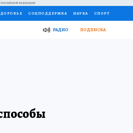
Й РОССИЙСКОЙ ФЕДЕРАЦИИ
ЗДОРОВЬЕ
СОЦПОДДЕРЖКА
НАУКА
СПОРТ
ТОР
ФИНАНСЫ
Я ЗНАЮ
СЕМЬЯ
РАДИО
ПОДПИСКА
И
РАБОТА У НАС
ГИД ПОТРЕБИТЕЛЯ
ВСЕ О КП
 способы