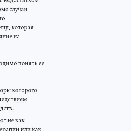
рые случаи
то
ицу, которая
яние на
одимо понять ее
оры которого
следствием
дств.
ют не как
ерапии или как