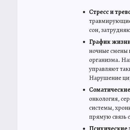
Стресс и трево
травмирующие 
сон, затрудня
График жизни
ночные смены и
организма. На
управляют так
Нарушение цир
Соматические
онкология, се
системы, хрон
прямую связь 
Психические 