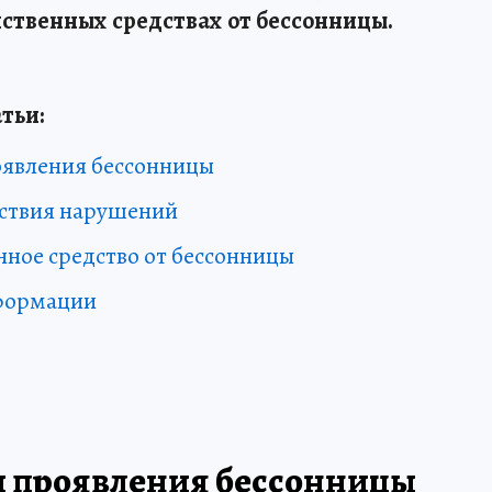
йственных средствах от бессонницы.
тьи:
явления бессонницы
ствия нарушений
ное средство от бессонницы
формации
 проявления бессонницы