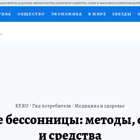
АНСОВОЙ ПОДДЕРЖКЕ МИНИСТЕРСТВА ЦИФРОВОГО РАЗВИТИЯ, СВЯЗИ И МАССОВЫХ КОММУНИКАЦИ
ТИКА
ОБЩЕСТВО
ЭКОНОМИКА
В МИРЕ
ЗВЕЗДЫ
НАЛЬНЫЕ ПРОЕКТЫ РОССИИ
ВЫБОР ЭКСПЕРТОВ
ДОК
ПЕЦПРОЕКТЫ
ПРЕСС-ЦЕНТР
ТЕЛЕВИЗОР
КОЛЛЕКЦИ
ТЫ
KP.RU
Гид потребителя
Медицина и здоровье
 бессонницы: методы,
и средства