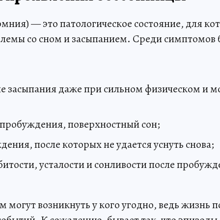
мния) — это патологическое состояние, для ко
лемы со сном и засыпанием. Среди симптомов
е засыпания даже при сильном физическом и 
 пробуждения, поверхностный сон;
ения, после которых не удается уснуть снова;
итости, усталости и сонливости после пробужде
 могут возникнуть у кого угодно, ведь жизнь по
 событий. К сожалению, бывает так, что эпизоды