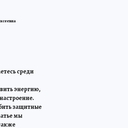
ксеевна
аетесь среди
овить энергию,
 настроение.
абить защитные
татье мы
также