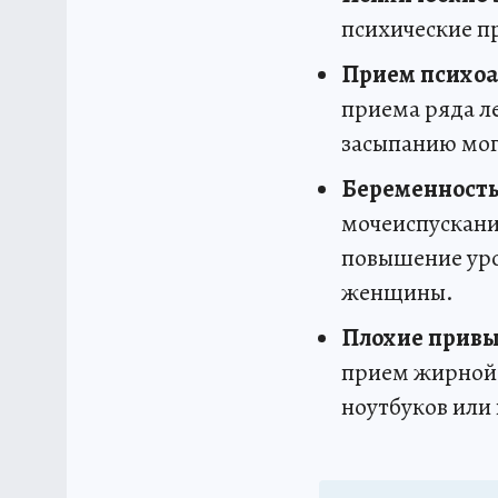
психические п
Прием психоа
приема ряда л
засыпанию могу
Беременность
мочеиспускани
повышение уров
женщины.
Плохие привы
прием жирной 
ноутбуков или