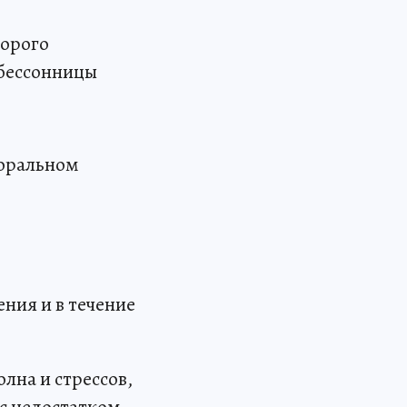
торого
 бессонницы
моральном
ния и в течение
лна и стрессов,
 с недостатком