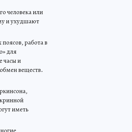
го человека или
му и ухудшают
 поясов, работа в
о» для
 часы и
 обмен веществ.
ркинсона,
окринной
огут иметь
многие