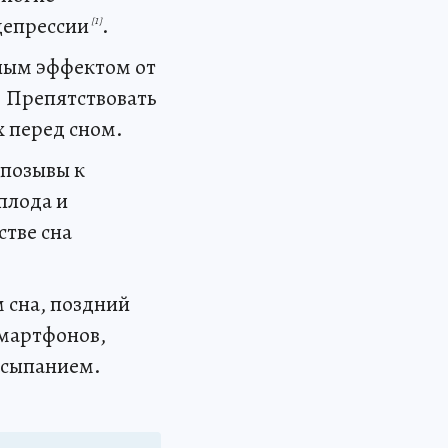
депрессии
.
[1]
ным эффектом от
. Препятствовать
х перед сном.
 позывы к
плода и
стве сна
 сна, поздний
смартфонов,
асыпанием.