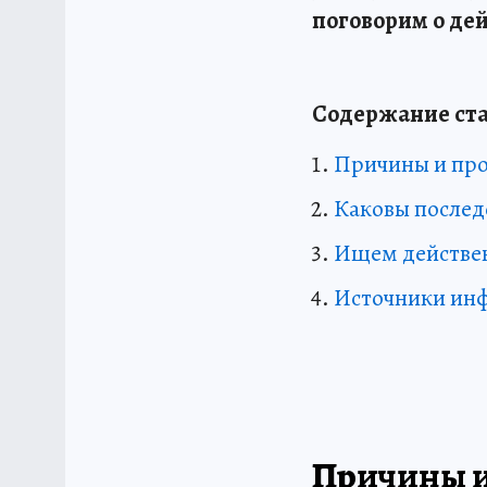
поговорим о де
Содержание ста
Причины и про
Каковы послед
Ищем действен
Источники ин
Причины и