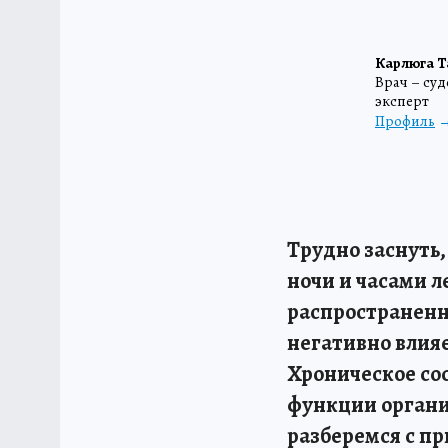
Карлюга Т
Врач – су
эксперт
Профиль
Трудно заснуть,
ночи и часами л
распространенно
негативно влияе
Хроническое со
функции органи
разберемся с п