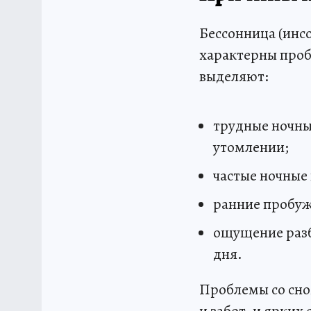
Бессонница (инсо
характерны проб
выделяют:
трудные ночны
утомлении;
частые ночные
ранние пробужд
ощущение разб
дня.
Проблемы со сном
и забот, и ярких