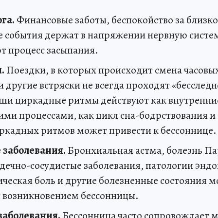
га.
Финансовые заботы, беспокойство за близко
события держат в напряжении нервную систе
ют процесс засыпания.
.
Поездки, в которых происходит смена часовых
 другие встряски не всегда проходят «бесследн
ши циркадные ритмы действуют как внутренние
ими процессами, как цикл сна-бодрствования и
кадных ритмов может привести к бессоннице.
 заболевания.
Бронхиальная астма, болезнь Па
рдечно-сосудистые заболевания, патологии энд
ическая боль и другие болезненные состояния м
с возникновением бессонницы.
заболевания.
Бессонница часто сопровождает 