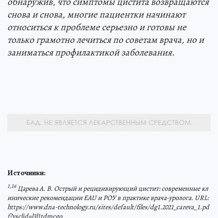
обнаружив, что симптомы цистита возвращаются
снова и снова, многие пациентки начинают
относиться к проблеме серьезно и готовы не
только грамотно лечиться по советам врача, но и
заниматься профилактикой заболевания.
Источники:
1,16
Царева А. В. Острый и рецидивирующий цистит: современные кл
инические рекомендации EAU и РОУ в практике врача-уролога. URL:
https://www.dna-technology.ru/sites/default/files/dg1.2021_careva_1.pd
f?ysclid=l3l1tdmcgo