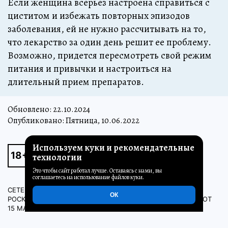
Если женщина всерьез настроена справиться с
циститом и избежать повторных эпизодов
заболевания, ей не нужно рассчитывать на то,
что лекарство за один день решит ее проблему.
Возможно, придется пересмотреть свой режим
питания и привычки и настроиться на
длительный прием препаратов.
Обновлено:
22.10.2024
Опубликовано: Пятница, 10.06.2022
Используем куки и рекомендательные
технологии
Это чтобы сайт работал лучше. Оставаясь с нами, вы
соглашаетесь на использование файлов куки.
СЕТЕВОЕ ИЗДАНИЕ (САЙТ) ЗАРЕГИСТРИРОВАНО
ОК
РОСКОМНАДЗОРОМ, СВИДЕТЕЛЬСТВО ЭЛ № ФС77-80505 ОТ
15 МАРТА 2021 Г. ГЛАВНЫЙ РЕДАКТОР — НОСОВА ОЛЕСЯ
ВЯЧЕСЛАВОВНА. ШЕФ-РЕДАКТОР САЙТА - КАНСКИЙ ВИКТОР
ФЕДОРОВИЧ. АВТОР СОВРЕМЕННОЙ ВЕРСИИ ИЗДАНИЯ —