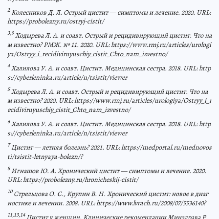
2
Колесников Д. Л. Острый цистит — симптомы и лечение. 2020. URL:
https://probolezny.ru/ostryj-cistit/
3,9
Ходырева Л. А. и соавт. Острый и рецидивирующий цистит. Что на
м известно? РМЖ. № 11. 2020. URL: https://www.rmj.ru/articles/urologi
ya/Ostryy_i_recidiviruyuschiy_cistit_Chto_nam_izvestno/
4
Халилова У. А. и соавт. Цистит. Медицинская сестра. 2018. URL: http
s://cyberleninka.ru/article/n/tsistit/viewer
5
Ходырева Л. А. и соавт. Острый и рецидивирующий цистит. Что на
м известно? 2020. URL: https://www.rmj.ru/articles/urologiya/Ostryy_i_r
ecidiviruyuschiy_cistit_Chto_nam_izvestno/
6
Халилова У. А. и соавт. Цистит. Медицинская сестра. 2018. URL: http
s://cyberleninka.ru/article/n/tsistit/viewer
7
Цистит — летняя болезнь? 2021. URL: https://medportal.ru/mednovos
ti/tsistit-letnyaya-bolezn/?
8
Игнашов Ю. А. Хронический цистит — симптомы и лечение. 2020.
URL: https://probolezny.ru/hronicheskij-cistit/
10
Стрельцова О. С., Крупин В. Н. Хронический цистит: новое в диаг
ностике и лечении. 2008. URL: https://www.lvrach.ru/2008/07/5536140?
11,13,14
Цистит у женщин. Клинические рекомендации Минздрава Р