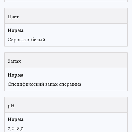
Цвет
Серовато-белый
Запах
Специфический запах спермина
pH
7,2–8,0