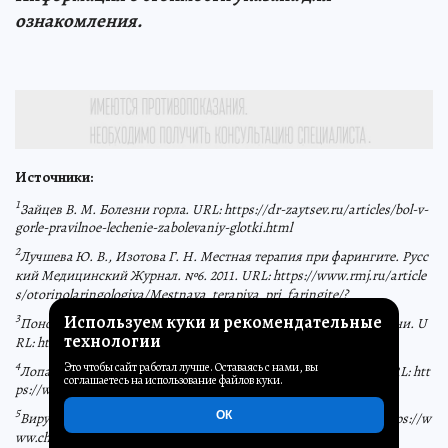
ознакомления.
Источники:
1
Зайцев В. М. Болезни горла. URL: https://dr-zaytsev.ru/articles/bol-v-
gorle-pravilnoe-lechenie-zabolevaniy-glotki.html
2
Лучшева Ю. В., Изотова Г. Н. Местная терапия при фарингите. Русс
кий Медицинский Журнал. №6. 2011. URL: https://www.rmj.ru/article
s/otorinolaringologiya/Mestnaya_terapiya_pri_faringite/?
3
Используем куки и рекомендательные
Пономарева О. Б. Фарингит — симптомы и лечение. Проболезни. U
технологии
RL: https://probolezny.ru/faringit/
4
Это чтобы сайт работал лучше. Оставаясь с нами, вы
Лопатин А. С. Акулич И. И. Грибковые заболевания глотки. URL: htt
соглашаетесь на использование файлов куки.
ps://www.lvrach.ru/2003/08/4530632
5
ОК
Вирулицидное действие дезинфицирующих веществ. URL: https://w
ww.chemitech.ru/blog/article/virulitsidnoe-deystvie-dez/?