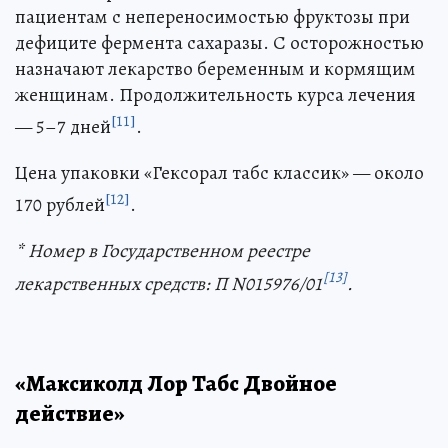
пациентам с непереносимостью фруктозы при
дефиците фермента сахаразы. С осторожностью
назначают лекарство беременным и кормящим
женщинам. Продолжительность курса лечения
[11]
— 5–7 дней
.
Цена упаковки «Гексорал табс классик» — около
[12]
170 рублей
.
* Номер в Государственном реестре
[13]
лекарственных средств: П N015976/01
.
«Максиколд Лор Табс Двойное
действие»