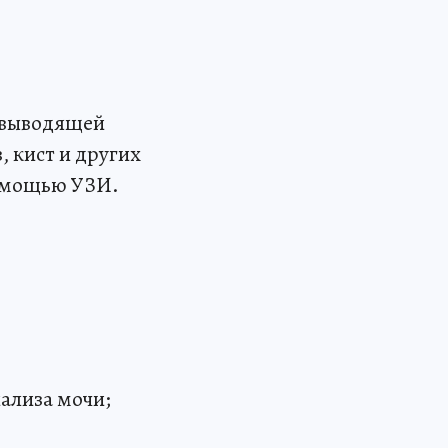
евыводящей
 кист и других
помощью УЗИ.
ализа мочи;