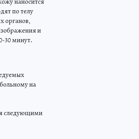
 кожу наносится
дят по телу
х органов,
изображения и
0-30 минут.
ледуемых
 больному на
ся следующими