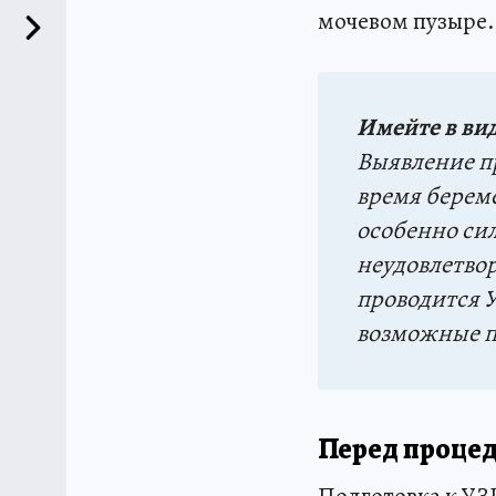
мочевом пузыре.
Имейте в вид
Выявление п
время берем
особенно си
неудовлетво
проводится У
возможные п
Перед проце
Подготовка к УЗ