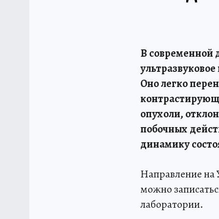
В современной 
ультразвуковое
Оно легко пере
контрастирующи
опухоли, откло
побочных дейст
динамику состо
Направление на 
можно записатьс
лаборатории.