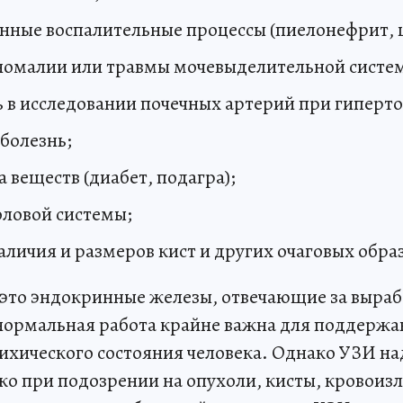
нные воспалительные процессы (пиелонефрит, ц
омалии или травмы мочевыделительной систе
 в исследовании почечных артерий при гиперт
болезнь;
 веществ (диабет, подагра);
оловой системы;
личия и размеров кист и других очаговых обра
это эндокринные железы, отвечающие за выраб
нормальная работа крайне важна для поддержа
сихического состояния человека. Однако УЗИ н
ко при подозрении на опухоли, кисты, кровоиз