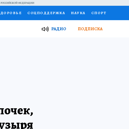
Й РОССИЙСКОЙ ФЕДЕРАЦИИ
ЗДОРОВЬЕ
СОЦПОДДЕРЖКА
НАУКА
СПОРТ
ТОР
ФИНАНСЫ
Я ЗНАЮ
СЕМЬЯ
РАДИО
ПОДПИСКА
И
РАБОТА У НАС
ГИД ПОТРЕБИТЕЛЯ
ВСЕ О КП
почек,
пузыря