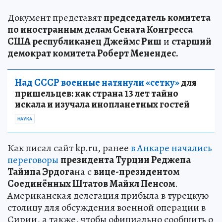
Документ представят
председатель комитета
по иностранным делам Сената Конгресса
США республиканец Джеймс Риш
и
старший
демократ комитета Роберт Менендес.
Над СССР военные натянули «сетку»
для
пришельцев: как страна 13 лет тайно
искала и изучала инопланетных гостей
НАУКА
Как писал сайт kp.ru, ранее
в Анкаре начались
переговоры
президента Турции Реджепа
Тайипа Эрдога
на с
вице-президентом
Соединённых Штатов Майкл Пенсом
.
Американская делегация прибыла в турецкую