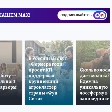
 НАШЕМ MAX!
ПОДПИСЫВАЙТЕСЬ
В России назовут
«Фермера года»:
проект КП
Сколько лоси
аботу —
поддержал
дает молока?
льно! 3
крупнейший
Едем на
карьеры
агрокластер
уникальную
страны «Фуд
лосеферму в
и
Сити»
заповеднике!