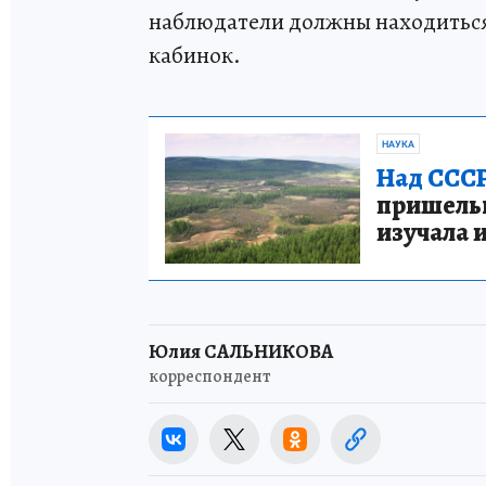
наблюдатели должны находиться 
кабинок.
НАУКА
Над СССР
пришельце
изучала 
Юлия САЛЬНИКОВА
корреспондент