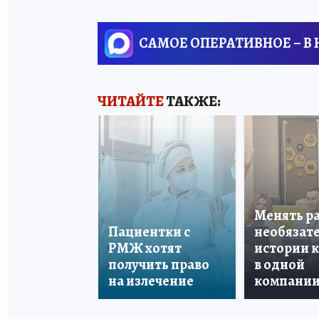
САМОЕ ОПЕРАТИВНОЕ – В
ЧИТАЙТЕ
ТАКЖЕ:
Менять р
Пациентки с
необязате
РМЖ хотят
истории 
получить право
в одной
на излечение
компани