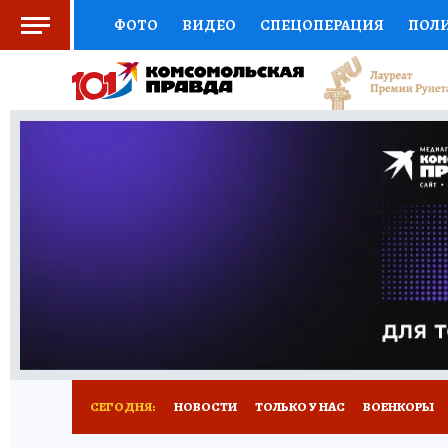
ФОТО
ВИДЕО
СПЕЦОПЕРАЦИЯ
ПОЛ
СОЦПОДДЕРЖКА
НАУКА
СПОРТ
КО
ВЫБОР ЭКСПЕРТОВ
ДОКТОР
ФИНАНС
КНИЖНАЯ ПОЛКА
ПРОГНОЗЫ НА СПОРТ
ПРЕСС-ЦЕНТР
НЕДВИЖИМОСТЬ
ТЕЛЕ
РАДИО КП
РЕКЛАМА
ТЕСТЫ
НОВОЕ 
СЕГОДНЯ:
НОВОСТИ
ТОЛЬКО У НАС
ВОЕНКОРЫ