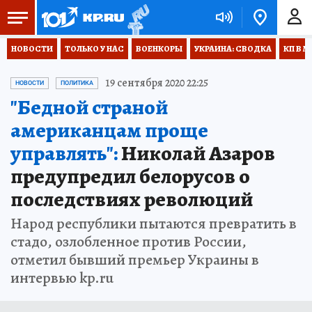
НОВОСТИ
ТОЛЬКО У НАС
ВОЕНКОРЫ
УКРАИНА: СВОДКА
КП В М
19 сентября 2020 22:25
НОВОСТИ
ПОЛИТИКА
"Бедной страной
американцам проще
управлять":
Николай Азаров
предупредил белорусов о
последствиях революций
Народ республики пытаются превратить в
стадо, озлобленное против России,
отметил бывший премьер Украины в
интервью kp.ru