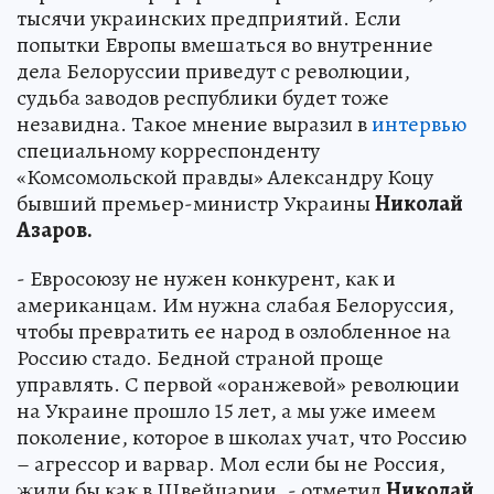
тысячи украинских предприятий. Если
попытки Европы вмешаться во внутренние
дела Белоруссии приведут с революции,
судьба заводов республики будет тоже
незавидна. Такое мнение выразил в
интервью
специальному корреспонденту
«Комсомольской правды» Александру Коцу
бывший премьер-министр Украины
Николай
Азаров.
- Евросоюзу не нужен конкурент, как и
американцам. Им нужна слабая Белоруссия,
чтобы превратить ее народ в озлобленное на
Россию стадо. Бедной страной проще
управлять. С первой «оранжевой» революции
на Украине прошло 15 лет, а мы уже имеем
поколение, которое в школах учат, что Россию
– агрессор и варвар. Мол если бы не Россия,
жили бы как в Швейцарии, - отметил
Николай