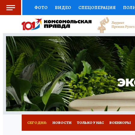
ФОТО
ВИДЕО
СПЕЦОПЕРАЦИЯ
ПОЛ
СОЦПОДДЕРЖКА
НАУКА
СПОРТ
КО
ВЫБОР ЭКСПЕРТОВ
ДОКТОР
ФИНАНС
КНИЖНАЯ ПОЛКА
ПРОГНОЗЫ НА СПОРТ
ПРЕСС-ЦЕНТР
НЕДВИЖИМОСТЬ
ТЕЛЕ
РАДИО КП
РЕКЛАМА
ТЕСТЫ
НОВОЕ 
СЕГОДНЯ:
НОВОСТИ
ТОЛЬКО У НАС
ВОЕНКОРЫ