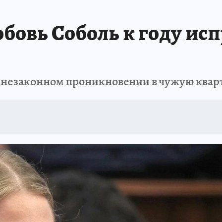
бовь Соболь к году ис
незаконном проникновении в чужую кварт