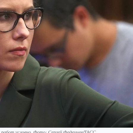
х работ условно. Фото: Сергей Фадеичев/ТАСС