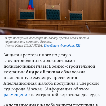
В суд поступила апелляция по поводу ареста главы Военно-
строительной компании Белкова.
Фото:
Юлия ПЫХАЛОВА.
Перейти в Фотобанк КП
Защита арестованного по делу о
злоупотреблениях должностными
полномочиями главы Военно-строительной
компании
Андрея Белкова
обжаловала
назначенную ему меру пресечения.
Апелляционная жалоба поступила в Тверской
суд города Москвы. Информация об этом
размещена
в электронной картотеке дел суда.
«Апелляционная жалоба защиты поступила в