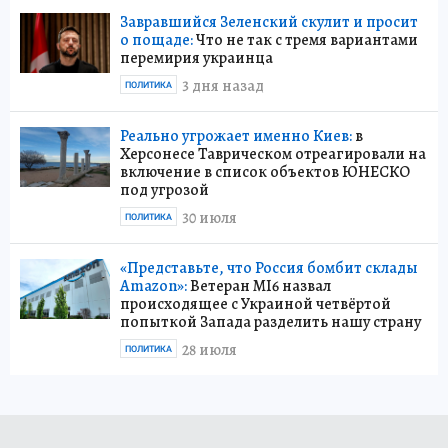
Завравшийся Зеленский скулит и просит
о пощаде:
Что не так с тремя вариантами
перемирия украинца
3 дня назад
ПОЛИТИКА
Реально угрожает именно Киев:
в
Херсонесе Таврическом отреагировали на
включение в список объектов ЮНЕСКО
под угрозой
30 июля
ПОЛИТИКА
«Представьте, что Россия бомбит склады
Amazon»:
Ветеран MI6 назвал
происходящее с Украиной четвёртой
попыткой Запада разделить нашу страну
28 июля
ПОЛИТИКА