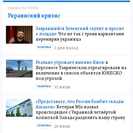
ТАКЖЕ ПО ТЕМЕ:
Украинский кризис
Завравшийся Зеленский скулит и просит
о пощаде:
Что не так с тремя вариантами
перемирия украинца
3 дня назад
ПОЛИТИКА
Реально угрожает именно Киев:
в
Херсонесе Таврическом отреагировали на
включение в список объектов ЮНЕСКО
под угрозой
30 июля
ПОЛИТИКА
«Представьте, что Россия бомбит склады
Amazon»:
Ветеран MI6 назвал
происходящее с Украиной четвёртой
попыткой Запада разделить нашу страну
28 июля
ПОЛИТИКА