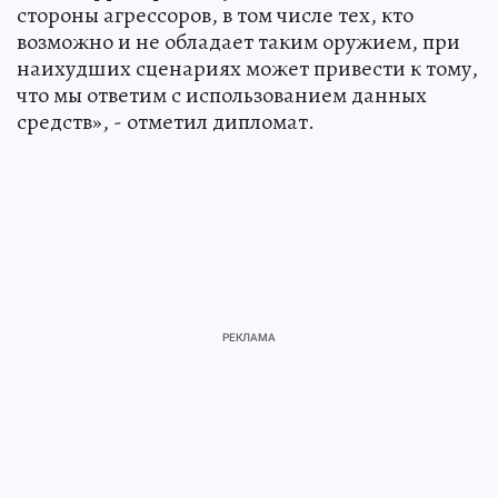
пришельцев: как страна 13 лет тайно
искала и изучала инопланетных гостей
НАУКА
Напомним, глава СВР
Сергей Нарышкин
отметил, что всем, кто считает, что эпоха
ядерного сдерживания закончилась, стоит
знать, что
она еще даже не начиналась
. И
ястребам на Западе лучше не проверять на
достоверность это утверждение.
Ранее президент России
Владимир Путин
заявил, что Москва в высшей степени
ответственно подходит
к доктрине ядерного
сдерживания. Хорошо осознавая, какой
колоссальной силой обладает это оружие,
стремилась укрепить международно-правовую
базу глобальной стабильности, не допустить