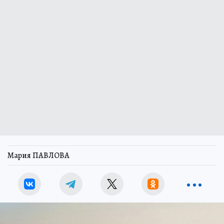
Район, где пропала семья Усольцевых, на время возобновления
поисковой операции оцепят и не пустят посторонних. Фото:
Следственный комитет.
При возобновлении поисков семьи Усольцевых
район, где, предположительно, они исчезли,
будет закрыт от посторонних. Об этом
информирует ТАСС со ссылкой на
правоохранительные органы.
«Зона поисков Усольцевых будет закрыта от
посторонних лиц из-за ведения поисковых
мероприятий», - сказал источник агентству.