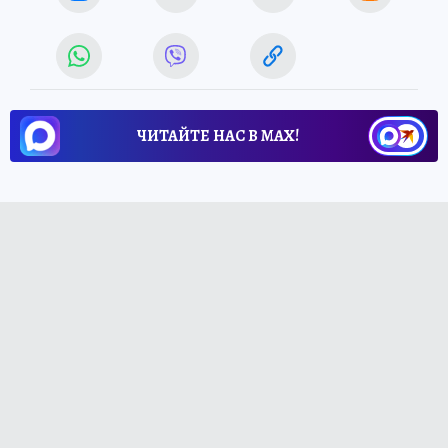
местность оцепят
ТАСС: при возобновлении поиска
Усольцевых местность закроют от
посторонних