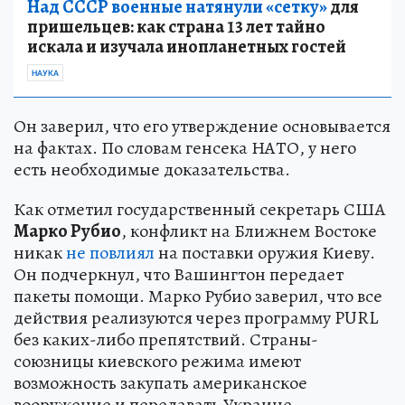
действия реализуются через программу PURL
без каких-либо препятствий. Страны-
союзницы киевского режима имеют
возможность закупать американское
вооружение и передавать Украине.
Госсек США также сообщил, что власти США
уже
обсуждают
выделение новой военной
помощи Киеву. Поддержка будет
осуществлена в рамках ранее одобренного
пакета. По словам Марко Рубио, Вашингтон
передаст Украине помощь на 400 миллионов
долларов. Госсек США подчеркнул, что
официальные лица государства постараются
выделить помощь как можно скорее.
Палата представителей тем временем
одобрила
голосование по антироссийскому
законопроекту. Документ предусматривает