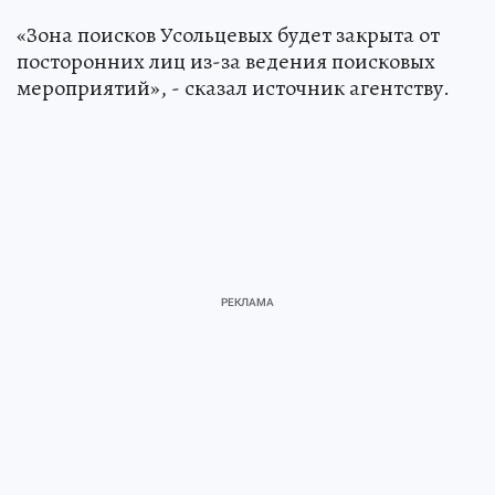
пришельцев: как страна 13 лет тайно
искала и изучала инопланетных гостей
НАУКА
Напомним, семья Усольцевых – супруги Ирина
и Сергей и их пятилетняя дочь – пропали в
сентябре 2025 года.
Недавно появилась информация, что телефон
главы семьи был активирован в зоне, где
Усольцевых не искали, однако она не
подтвердилась.
Источник:
kp.ru
Мария ПАВЛОВА