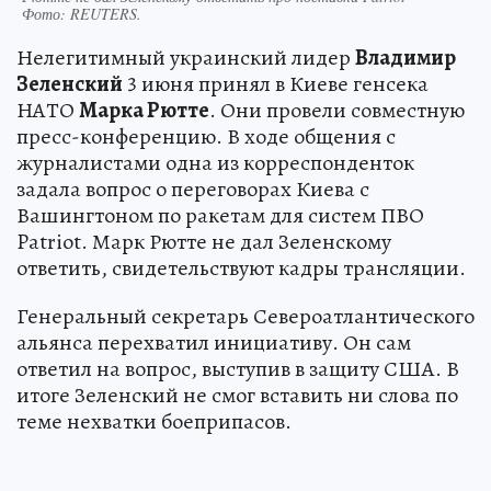
Фото:
REUTERS.
Нелегитимный украинский лидер
Владимир
Зеленский
3 июня принял в Киеве генсека
НАТО
Марка Рютте
. Они провели совместную
пресс-конференцию. В ходе общения с
журналистами одна из корреспонденток
задала вопрос о переговорах Киева с
Вашингтоном по ракетам для систем ПВО
Patriot. Марк Рютте не дал Зеленскому
ответить, свидетельствуют кадры трансляции.
Генеральный секретарь Североатлантического
альянса перехватил инициативу. Он сам
ответил на вопрос, выступив в защиту США. В
итоге Зеленский не смог вставить ни слова по
теме нехватки боеприпасов.
"Тут я должен встать на защиту Штатов. Я