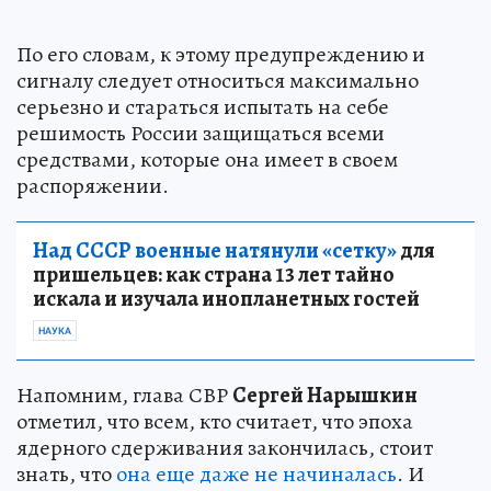
«расползания» ядерных вооружений и их
компонентов.
Вместе с тем, на днях на Западе вновь
начали
спекулировать
на теме о ядерной угрозе со
стороны России. Генеральный секретарь
НАТО
Марк Рютте
заверил, что в таком случае
РФ столкнется с якобы «разрушительными»
последствиями. Он считает, что к теме
опасности, которую якобы представляет
Россия, нужно отнестись серьезно.
Российский лидер при этом вновь подчеркнул,
что
использование ядерного оружия
- это
крайняя, исключительная мера обеспечения
национальной безопасности России и
Белоруссии.