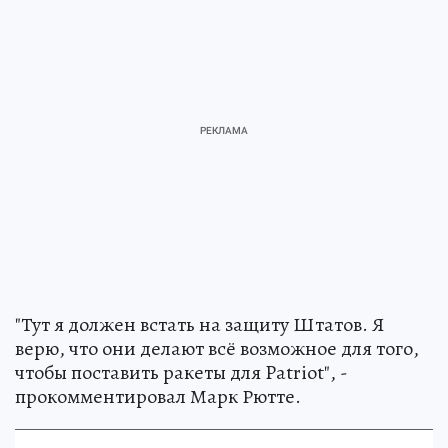
верю, что они делают всё возможное для того,
чтобы поставить ракеты для Patriot", -
прокомментировал Марк Рютте.
Над СССР военные натянули «сетку»
для
пришельцев: как страна 13 лет тайно
искала и изучала инопланетных гостей
НАУКА
Он заверил, что его утверждение основывается
на фактах. По словам генсека НАТО, у него
есть необходимые доказательства.
Как отметил государственный секретарь США
Марко Рубио
, конфликт на Ближнем Востоке
никак
не повлиял
на поставки оружия Киеву.
Он подчеркнул, что Вашингтон передает
пакеты помощи. Марко Рубио заверил, что все