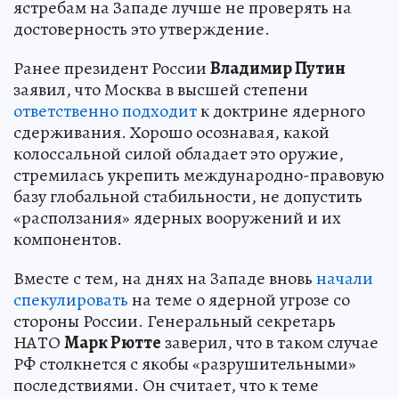
Секретарь Совета безопасности РФ
Сергей
Шойгу
заявил, что западная «тройка»
наращивает ядерный потенциал
. По его
словам, ситуация на Ближнем Востоке
подталкивает страны к мысли, что ядерное
оружие становится единственной «охранной