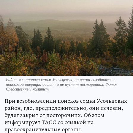
Ранее исследователь Валентин Дегтерёв
предположил, что в деле пропавшей семьи
Усольцевых мог появиться
ложный след
,
который намеренно оставили преступники. По
мнению эксперта, злоумышленники могли
специально активировать телефон Усольцева,
чтобы запутать правоохранителей.
Над СССР военные натянули «сетку»
для