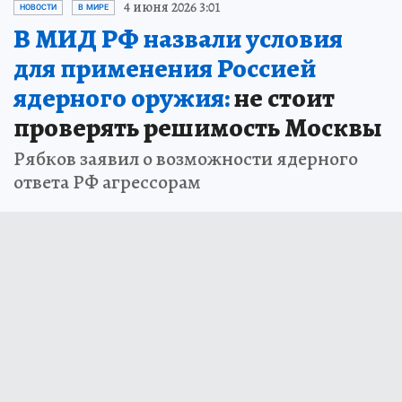
Рябков: при наихудших сценариях РФ может ответить агрессору
ядерным оружием. Фото: Pavel Kashaev/GLOBAL LOOK PRESS
При разворачивании наихудших сценариев
Россия может ответить при помощи ядерных