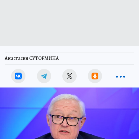
средств агрессору при посягательстве ее
территориальную целостность. Об этом на
полях ПМЭФ предупредил замглавы МИД РФ
Сергей Рябков
, отвечая на вопрос о ядерной
доктрине РФ.
«Наверное, сигнал от этих документов
сводится к тому, что посягательство на Россию,
на ее территориальную целостность со
стороны агрессоров, в том числе тех, кто
возможно и не обладает таким оружием, при
наихудших сценариях может привести к тому,
что мы ответим с использованием данных
средств», - отметил дипломат.