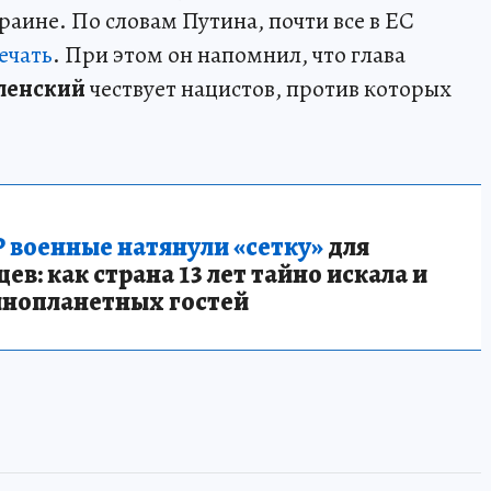
аине. По словам Путина, почти все в ЕС
ечать
. При этом он напомнил, что глава
ленский
чествует нацистов, против которых
 военные натянули «сетку»
для
в: как страна 13 лет тайно искала и
инопланетных гостей