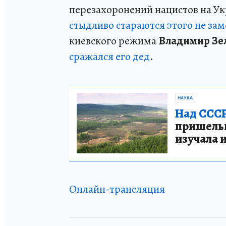
перезахоронений нацистов на Укр
стыдливо стараются этого не зам
киевского режима
Владимир Зе
сражался его дед
.
НАУКА
Над СССР
пришельце
изучала 
Онлайн-трансляция