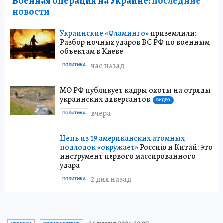
Военная операция на Украине:
последние
новости
Украинские «Фламинго»
приземлили:
Разбор ночных ударов ВС РФ по военным
объектам в Киеве
час назад
ПОЛИТИКА
МО РФ публикует кадры охоты на отряды
украинских диверсантов
ВИДЕО
вчера
ПОЛИТИКА
Цепь из 19 американских атомных
подлодок «окружает»
Россию и Китай: это
инструмент первого массированного
удара
2 дня назад
ПОЛИТИКА