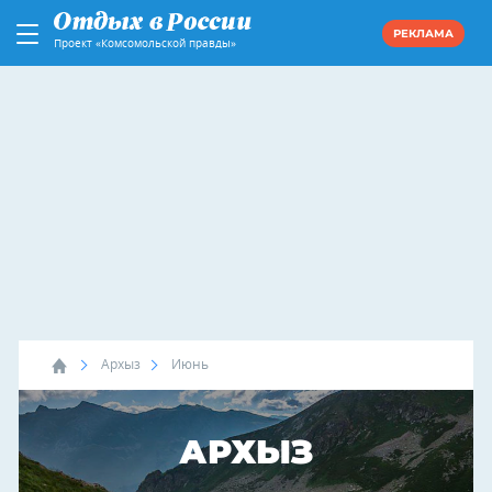
РЕКЛАМА
Проект «Комсомольской правды»
Архыз
Июнь
АРХЫЗ