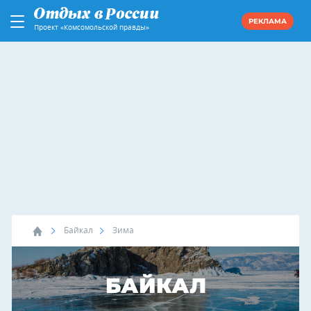
РЕКЛАМА
Проект «Комсомольской правды»
Байкал
Зима
БАЙКАЛ