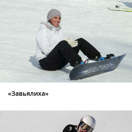
«Завьялиха»