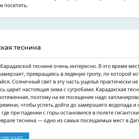
м посетить.
кая теснина
 Карадахской теснине очень интересно. В это время мес
амерзает, превращаясь в ледяную тропу, по которой хо
айся. Солнечный свет в эту часть ущелья практически не
сь царит настоящая зима с сугробами. Карадахская тес
ротяженная, поэтому на ее посещение надо запланиров
ремени, чтобы успеть дойти до замерзшего водопада и
, где при падении с горы остановился в полете гигантски
феврале теснина — одно из самых посещаемых мест в Даг
ОДРОБНЕЕ