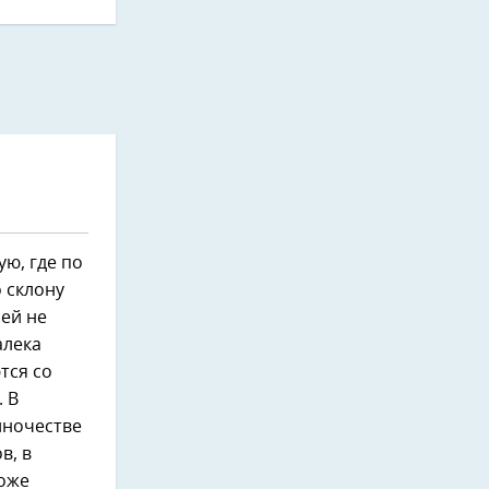
ю, где по
 склону
ней не
алека
тся со
. В
иночестве
в, в
тоже