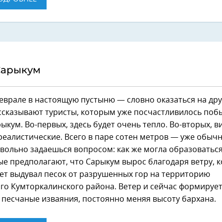
Сарыкум
еврале в настоящую пустыню — словно оказаться на др
ссказывают туристы, которым уже посчастливилось поб
ыкум. Во-первых, здесь будет очень тепло. Во-вторых, в
еалистические. Всего в паре сотен метров — уже обыч
вольно задаешься вопросом: как же могла образоваться
е предполагают, что Сарыкум вырос благодаря ветру, 
ет выдувал песок от разрушенных гор на территорию
го Кумторкалинского района. Ветер и сейчас формируе
песчаные изваяния, постоянно меняя высоту бархана.