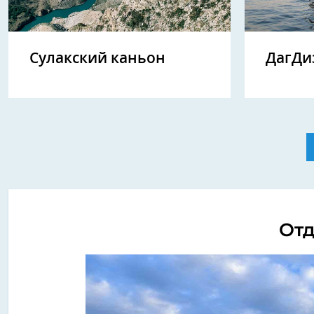
ДагДи
Сулакский каньон
Отд