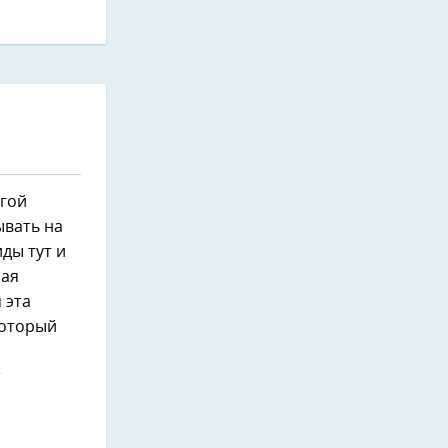
угой
ывать на
иды тут и
ная
 эта
который
т