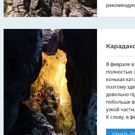
рекомендуе
Карадахс
В феврале в
полностью з
коньках кат
поэтому зде
довольно п
побольше в
узкой части
К слову, в 
УЗНАТЬ П