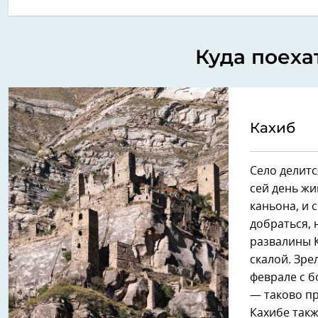
Куда поеха
Кахиб
Село делитс
сей день жи
каньона, и 
добраться, 
развалины К
скалой. Зре
феврале с б
— таково пр
Кахибе такж