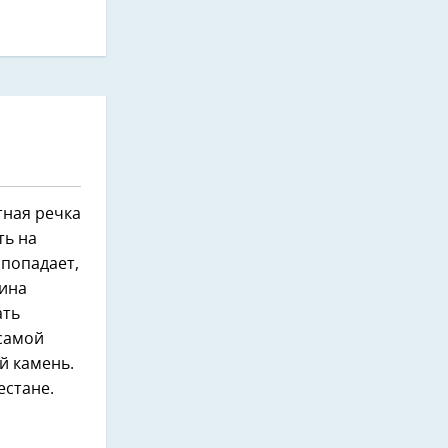
тная речка
ть на
 попадает,
нина
ать
 самой
й камень.
естане.