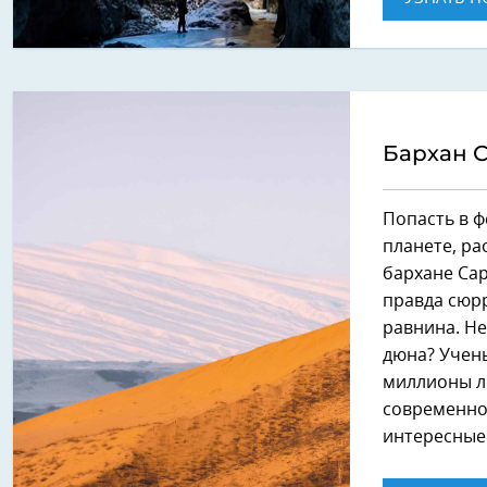
Бархан 
Попасть в ф
планете, ра
бархане Сар
правда сюрр
равнина. Не
дюна? Учены
миллионы л
современно
интересные 