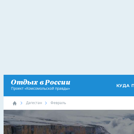
КУДА 
Проект «Комсомольской правды»
Дагестан
Февраль