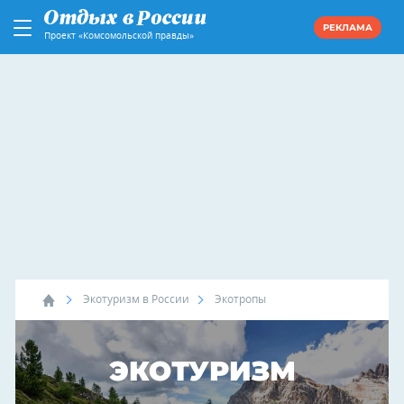
РЕКЛАМА
Проект «Комсомольской правды»
Экотуризм в России
Экотропы
ЭКОТУРИЗМ