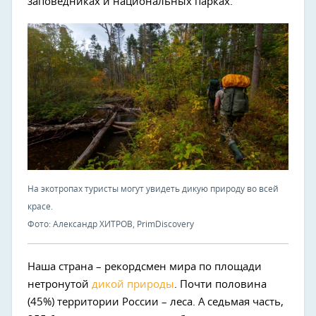
заповедниках и национальных парках.
На экотропах туристы могут увидеть дикую природу во всей
красе.
Фото: Александр ХИТРОВ, PrimDiscovery
Наша страна – рекордсмен мира по площади
нетронутой
дикой природы
. Почти половина
(45%) территории России – леса. А седьмая часть,