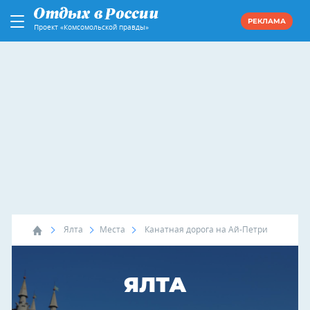
РЕКЛАМА
Проект «Комсомольской правды»
Ялта
Места
Канатная дорога на Ай-Петри
ЯЛТА