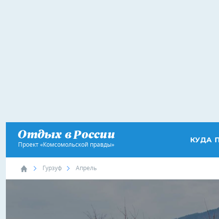
КУДА 
Проект «Комсомольской правды»
Гурзуф
Апрель