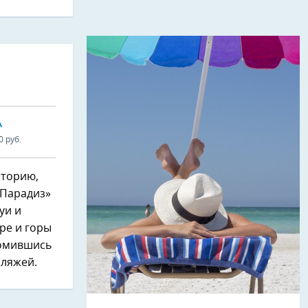
А
0 руб.
сторию,
«Парадиз»
уи и
ре и горы
утомившись
пляжей.