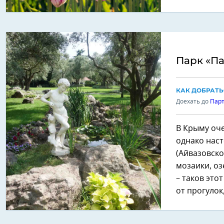
Парк «П
КАК ДОБРАТЬ
Доехать до
Пар
В Крыму оч
однако нас
(Айвазовско
мозаики, оз
– таков это
от прогулок