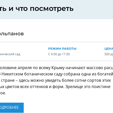
ть и что посмотреть
юльпанов
РЕЖИМ РАБОТЫ
ЦЕН
нический сад
С 9.00 до 17.00
500 р
половине апреля по всему Крыму начинают массово рас
В Никитском ботаническом саду собрана одна из богате
 стране – здесь можно увидеть более сотни сортов этих
х цветов всех оттенков и форм. Зрелище это поистине
ое.
ОДРОБНЕЕ