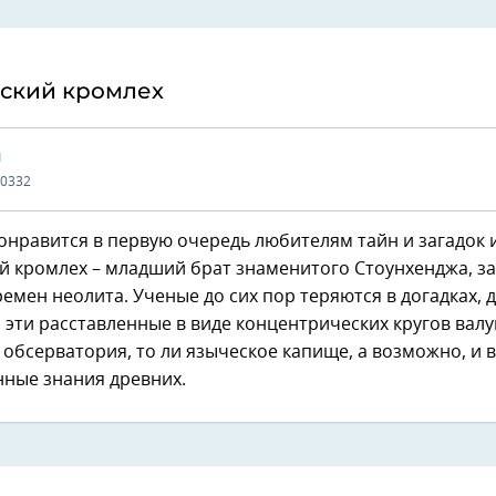
ский кромлех
Ы
80332
онравится в первую очередь любителям тайн и загадок 
й кромлех – младший брат знаменитого Стоунхенджа, з
емен неолита. Ученые до сих пор теряются в догадках, д
эти расставленные в виде концентрических кругов валу
 обсерватория, то ли языческое капище, а возможно, и 
ные знания древних.