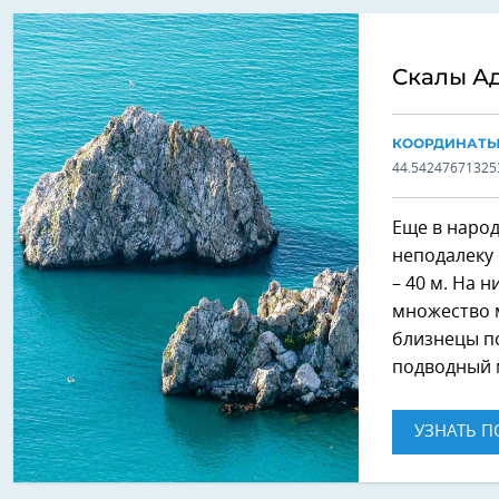
Скалы А
КООРДИНАТ
44.54247671325
Еще в народ
неподалеку
– 40 м. На 
множество м
близнецы п
подводный 
УЗНАТЬ П