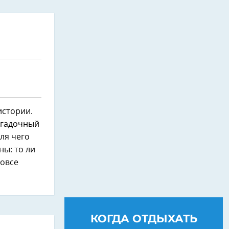
истории.
агадочный
ля чего
ны: то ли
вовсе
КОГДА ОТДЫХАТЬ