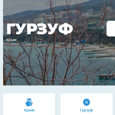
ГУРЗУФ
Крым
Крым
Гурзуф