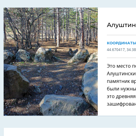
Алуштин
КООРДИНАТ
44.670417, 34.3
Это место п
Алуштински
памятник вр
были нужны 
это древняя
зашифрован