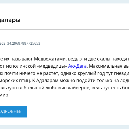
далары
Ы
363, 34.29687887725653
е их называют Медвежатами, ведь эти две скалы находя
 от исполинской «медведицы»
Аю-Дага
. Максимальная вы
них почти ничего не растет, однако круглый год тут гнезд
орских птиц. К Адаларам можно подойти только на лодк
ользуются большой любовью дайверов, ведь тут есть б
мир.
ОДРОБНЕЕ