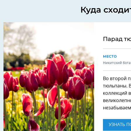
Куда сходи
Парад т
МЕСТО
Никитский бота
Во второй 
тюльпаны. 
коллекций в
великолепны
незабываем
УЗНАТЬ П