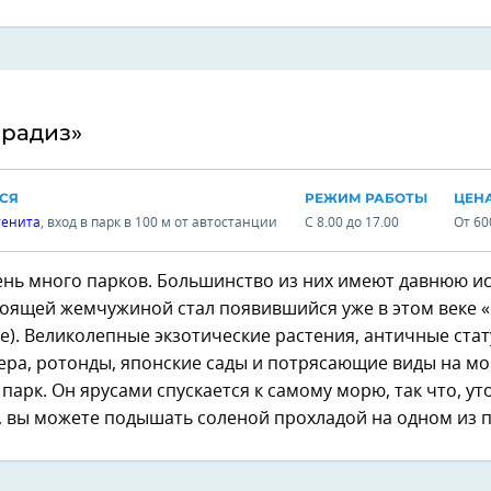
арадиз»
СЯ
РЕЖИМ РАБОТЫ
ЦЕН
тенита
, вход в парк в 100 м от автостанции
С 8.00 до 17.00
От 60
ень много парков. Большинство из них имеют давнюю и
тоящей жемчужиной стал появившийся уже в этом веке 
е). Великолепные экзотические растения, античные стат
ера, ротонды, японские сады и потрясающие виды на мо
т парк. Он ярусами спускается к самому морю, так что, 
, вы можете подышать соленой прохладой на одном из 