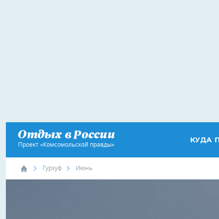
КУДА 
Проект «Комсомольской правды»
Гурзуф
Июнь