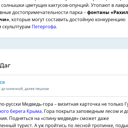
 солнышки цветущих кактусов-опунций. Утопают в лавра
авные достопримечательности парка –
фонтаны «Рахил
очи»
, которые могут составить достойную конкуренцию
 скульптурам
Петергофа
.
-Даг
СЯ
2 до конечной, далее пешком
по-русски Медведь-гора – визитная карточка не только Г
ого берега Крыма
. Гора покрыта заповедным лесом и д
ия. Подняться на «спину медведя» сможет даже
енный турист. А уж пройтись по лесной тропинке, под