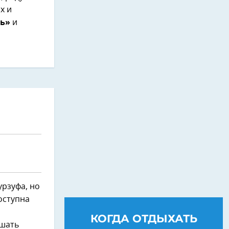
х и
ь»
и
урзуфа, но
оступна
КОГДА ОТДЫХАТЬ
ышать