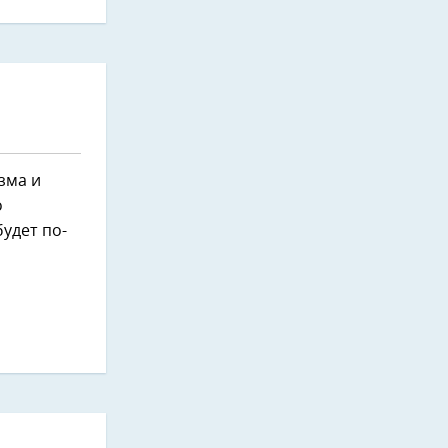
зма и
о
будет по-