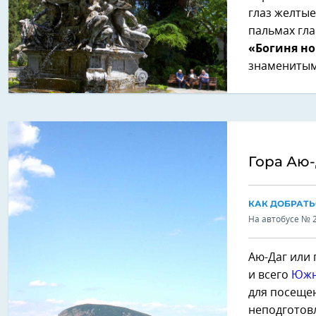
глаз желтые
пальмах гл
«Богиня н
знаменитым
Гора Аю
КАК ДОБРАТЬ
На автобусе № 
Аю-Даг или 
и всего
Южн
для посещен
неподготовл