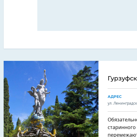
Гурзуфс
АДРЕС
ул. Ленинградск
Обязательно
старинного 
перемежают