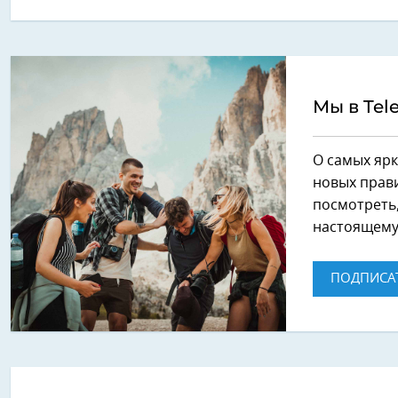
Мы в Tel
О самых ярк
новых прави
посмотреть,
настоящему
ПОДПИСА