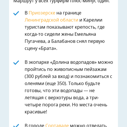
Маршрут у всех турфирм плюс-минус один.
В
Приозерске
на границе
Ленинградской области
и Карелии
туристам показывают крепость, где
когда-то сидели жены Емельяна
Пугачева, а Балабанов снял первую
сцену «Брата».
В экопарке «Долина водопадов» можно
пройтись по живописным пейзажам
(300 рублей за вход) и познакомиться с
оленями (еще 350). Только будьте
готовы, что эти водопады — не
летящая с верхотуры вода, а три-
четыре порога реки. Но места очень
красивые!
В городе
Сортавале
можно отведать