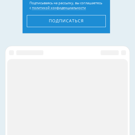
Подписываясь на рассылку, вы соглашаетесь
с
политикой конфиденциальности
ПОДПИСАТЬСЯ
Присоединяйтесь к нам в соцсетях:
Для рекламодателей
Конфиденциальность
Города, которые вы хотели увидеть: