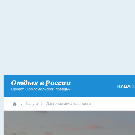
КУДА 
Проект «Комсомольской правды»
Калуга
Достопримечательности