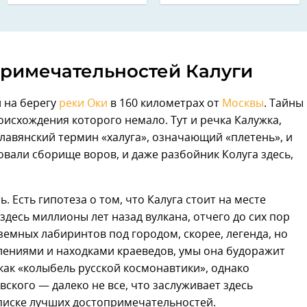
примечательностей Калуги
й на берегу
реки Оки
в 160 километрах от
Москвы
. Тайны
исхождения которого немало. Тут и речка Калужка,
лавянский термин «халуга», означающий «плетень», и
овали сборище воров, и даже разбойник Колуга здесь,
 Есть гипотеза о том, что Калуга стоит на месте
десь миллионы лет назад вулкана, отчего до сих пор
емных лабиринтов под городом, скорее, легенда, но
лениями и находками краеведов, умы она будоражит
как «колыбель русской космонавтики», однако
ского — далеко не все, что заслуживает здесь
списке лучших достопримечательностей.