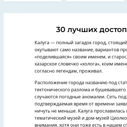
30 лучших досто
Калуга — полный загадок город, стоящи
окутывают само название, вариантов про
«поделившаяся» своим именем, и старос
хазарское словечко «холога», коим имен
согласно легендам, проживал.
Расположение города названию под стать.
тектонического разлома и бушевавшего з
случаются погодные аномалии. Сеть подз
подтверждаемая время от времени заяв
ничуть не меньше. Калуга прославилась 
тематический музей и дом-музей Циолков
внимания, хотя они тоже есть в нашем 