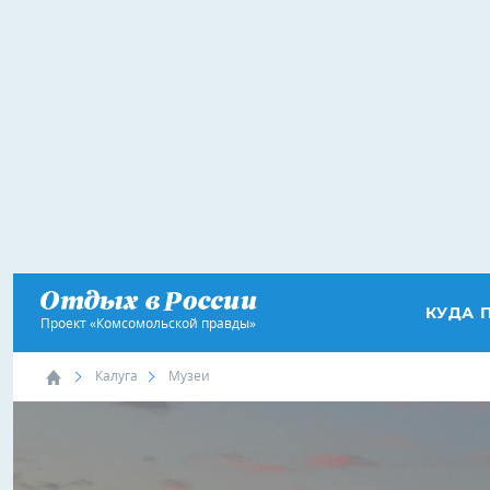
КУДА 
Проект «Комсомольской правды»
Калуга
Музеи