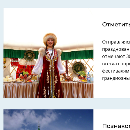
Отметить
Отправляясь
праздновани
отмечают 30
всегда соп
фестивалям
грандиозны
Познаком