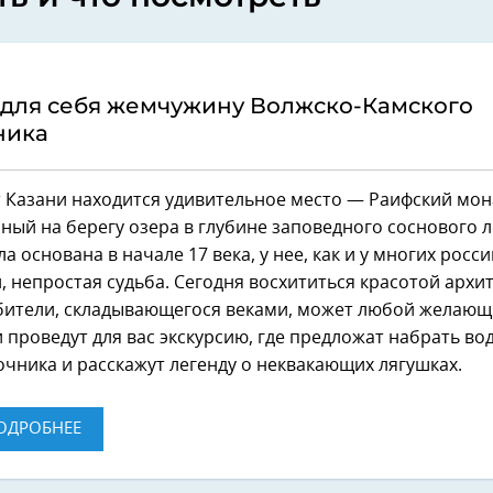
 для себя жемчужину Волжско-Камского
ника
т Казани находится удивительное место — Раифский мон
ый на берегу озера в глубине заповедного соснового л
а основана в начале 17 века, у нее, как и у многих росс
 непростая судьба. Сегодня восхититься красотой архи
бители, складывающегося веками, может любой желающ
проведут для вас экскурсию, где предложат набрать во
очника и расскажут легенду о неквакающих лягушках.
ОДРОБНЕЕ