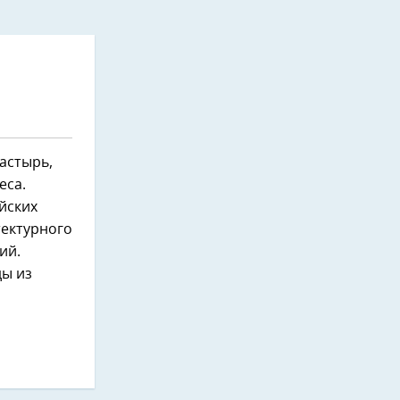
астырь,
еса.
ийских
тектурного
ий.
ды из