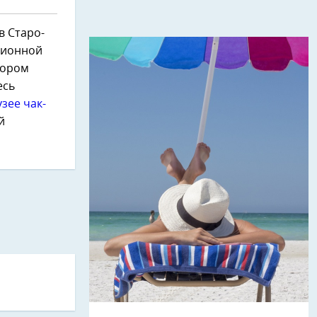
в Старо-
юционной
тором
есь
зее чак-
й