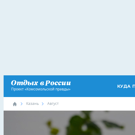
КУДА 
Проект «Комсомольской правды»
Казань
Август