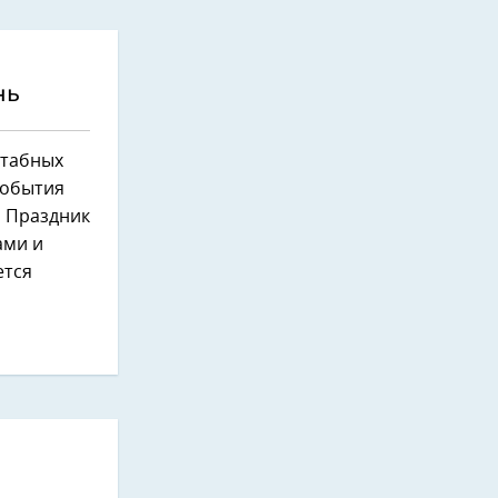
нь
штабных
события
. Праздник
ами и
ется