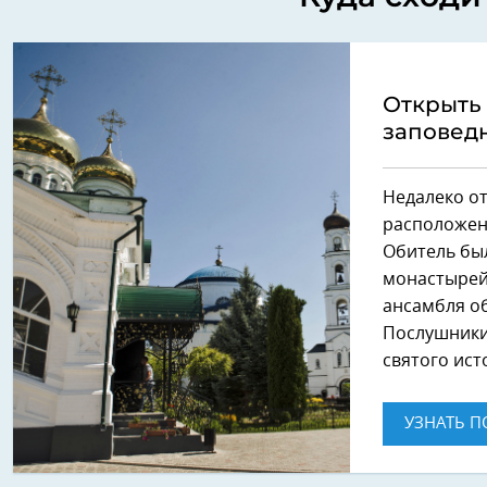
Открыть
заповед
Недалеко о
расположенн
Обитель был
монастырей,
ансамбля о
Послушники 
святого ист
УЗНАТЬ П