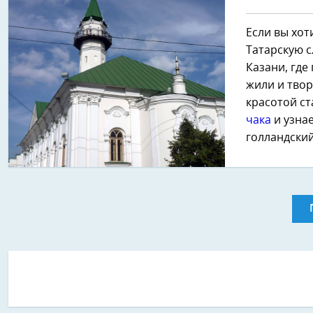
Если вы хот
Татарскую с
Казани, где
жили и твор
красотой с
чака
и узнае
голландский