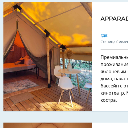
APPARAD
ГДЕ
Станица Смолен
Премиальны
проживание 
яблоневым 
дома, палат
бассейн с о
кинотеатр, 
костра.