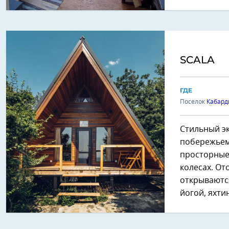
SCALA
ГДЕ
Поселок
Кабард
Стильный э
побережьем
просторные
колесах. От
открываютс
йогой, яхти