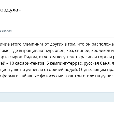
воздуха»
ьевская
ичие этого глэмпинга от других в том, что он расположе
рме, где выращивают кур, овец, коз, свиней, кроликов 
орта сыров. Рядом, в густом лесу течет красивая горная 
тей – 10 сафари-тентов, 5 кемпинг-террас, русская баня, 
щие туалет и душевая с горячей водой. Отдыхающим нр
а ферму и забавные фотосессии в кантри-стиле на души