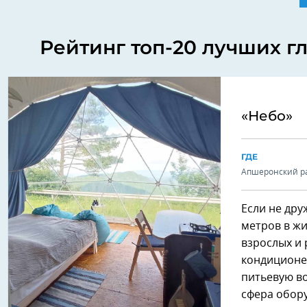
Рейтинг топ-20 лучших г
«Небо»
ГДЕ
Апшеронский ра
Если не дру
метров в ж
взрослых и
кондиционер
питьевую во
сфера обор