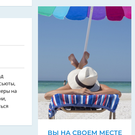
ад
сьюты,
перы на
ни,
ться
ВЫ НА СВОЕМ МЕСТЕ