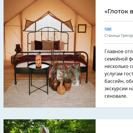
«Глоток 
ГДЕ
Станица Григор
Главное отл
семейной фе
несколько с
услугам гос
бассейн, об
экскурсии н
сеновале.