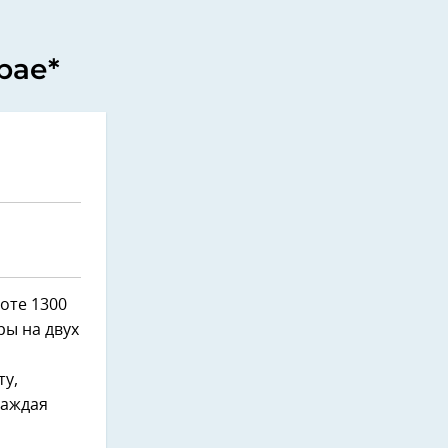
рае*
оте 1300
ры на двух
ту,
Каждая