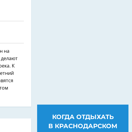
н на
и делают
река. К
летний
авятся
стом
КОГДА ОТДЫХАТЬ
В КРАСНОДАРСКОМ