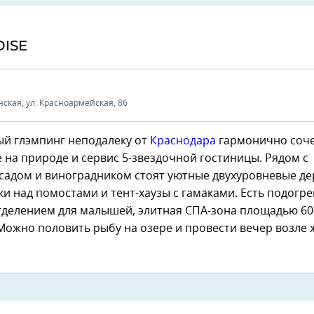
ISE
ская, ул. Красноармейская, 86
й глэмпинг неподалеку от
Краснодара
гармонично соче
на природе и сервис 5-звездочной гостиницы. Рядом с
садом и виноградником стоят уютные двухуровневые д
ки над помостами и тент-хаузы с гамаками. Есть подогр
тделением для малышей, элитная СПА-зона площадью 600
Можно половить рыбу на озере и провести вечер возле 