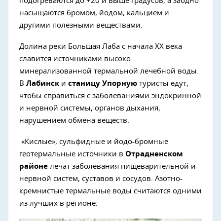
подогреваются до +20 и выше градусов, а заодно
насыщаются бромом, йодом, кальцием и
другими полезными веществами.
Долина реки Большая Лаба с начала ХХ века
славится источниками высоко
минерализованной термальной лечебной воды.
В
Лабинск
и
станицу Упорную
туристы едут,
чтобы справиться с заболеваниями эндокринной
и нервной системы, органов дыхания,
нарушением обмена веществ.
«Кислые», сульфидные и йодо-бромные
геотермальные источники в
Отрадненском
районе
лечат заболевания пищеварительной и
нервной систем, суставов и сосудов. Азотно-
кремнистые термальные воды считаются одними
из лучших в регионе.